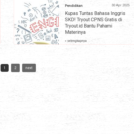
30 Apr 2025
Pendidikan
Kupas Tuntas Bahasa Inggris
SKD! Tryout CPNS Gratis di
Tryout.id Bantu Pahami
Materinya
» selengkapnya
1
2
next