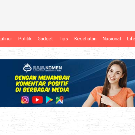
uliner
Politik
Gadget
Tips
Kesehatan
Nasional
Lif