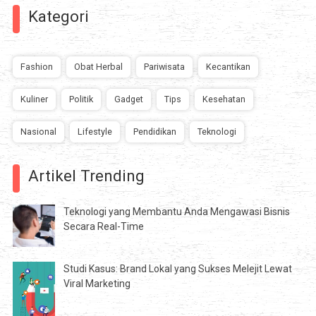
Kategori
Fashion
Obat Herbal
Pariwisata
Kecantikan
Kuliner
Politik
Gadget
Tips
Kesehatan
Nasional
Lifestyle
Pendidikan
Teknologi
Artikel Trending
Teknologi yang Membantu Anda Mengawasi Bisnis
Secara Real-Time
Studi Kasus: Brand Lokal yang Sukses Melejit Lewat
Viral Marketing