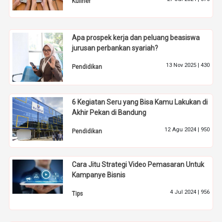
Kuliner
Apa prospek kerja dan peluang beasiswa
jurusan perbankan syariah?
13 Nov 2025 |
430
Pendidikan
6 Kegiatan Seru yang Bisa Kamu Lakukan di
Akhir Pekan di Bandung
12 Agu 2024 |
950
Pendidikan
Cara Jitu Strategi Video Pemasaran Untuk
Kampanye Bisnis
4 Jul 2024 |
956
Tips