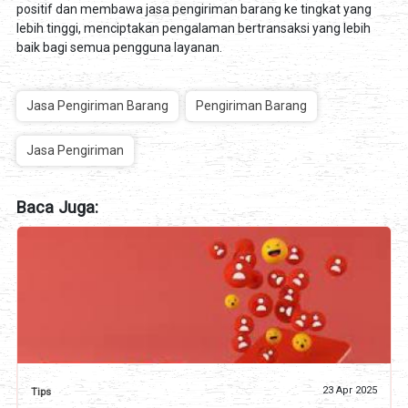
positif dan membawa jasa pengiriman barang ke tingkat yang
lebih tinggi, menciptakan pengalaman bertransaksi yang lebih
baik bagi semua pengguna layanan.
Jasa Pengiriman Barang
Pengiriman Barang
Jasa Pengiriman
Baca Juga:
23 Apr 2025
Tips