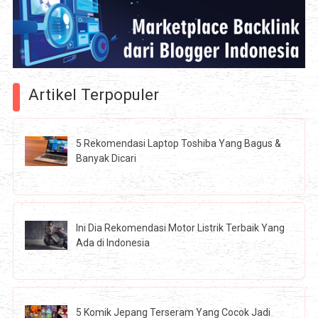
Artikel Terpopuler
5 Rekomendasi Laptop Toshiba Yang Bagus &
Banyak Dicari
Ini Dia Rekomendasi Motor Listrik Terbaik Yang
Ada di Indonesia
5 Komik Jepang Terseram Yang Cocok Jadi