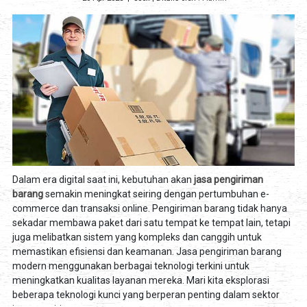
Dalam era digital saat ini, kebutuhan akan
jasa pengiriman
barang
semakin meningkat seiring dengan pertumbuhan e-
commerce dan transaksi online. Pengiriman barang tidak hanya
sekadar membawa paket dari satu tempat ke tempat lain, tetapi
juga melibatkan sistem yang kompleks dan canggih untuk
memastikan efisiensi dan keamanan. Jasa pengiriman barang
modern menggunakan berbagai teknologi terkini untuk
meningkatkan kualitas layanan mereka. Mari kita eksplorasi
beberapa teknologi kunci yang berperan penting dalam sektor