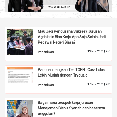
Mau Jadi Pengusaha Sukses? Jurusan
Agribisnis Bisa Kerja Apa Saja Selain Jadi
Pegawai Negeri Biasa?
19 Nov 2025 |
453
Pendidikan
Panduan Lengkap Tes TOEFL: Cara Lulus
Lebih Mudah dengan Tryout.id
17 Nov 2025 |
430
Pendidikan
Bagaimana prospek kerja jurusan
Manajemen Bisnis Syariah dan beasiswa
unggulan?