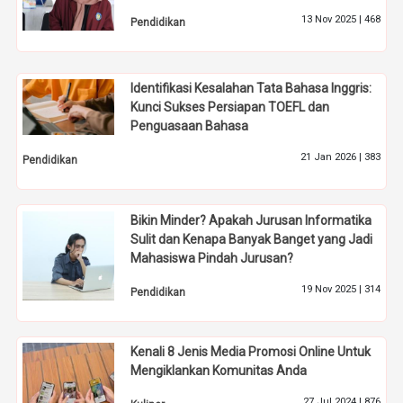
13 Nov 2025 |
468
Pendidikan
Identifikasi Kesalahan Tata Bahasa Inggris:
Kunci Sukses Persiapan TOEFL dan
Penguasaan Bahasa
21 Jan 2026 |
383
Pendidikan
Bikin Minder? Apakah Jurusan Informatika
Sulit dan Kenapa Banyak Banget yang Jadi
Mahasiswa Pindah Jurusan?
19 Nov 2025 |
314
Pendidikan
Kenali 8 Jenis Media Promosi Online Untuk
Mengiklankan Komunitas Anda
27 Jul 2024 |
876