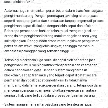
secara lebih efektif.
Automasi juga memainkan peran besar dalam transformasi jasa
pengiriman barang. Dengan penerapan teknologi otomatisasi,
seperti robot pengantar dan kendaraan tanpa pengemudi, proses
pengiriman dapat dilakukan dengan lebih cepat dan efisien.
Beberapa perusahaan bahkan telah mulai mengintegrasikan
drone dalam pengiriman barang untuk mengakses area yang
sulit dijangkau. Penggunaan drone memungkinkan pengiriman
paket dalam waktu yang lebih singkat, sehingga memenuhi
ekspektasi pelanggan yang semakin tinggi.
Teknologi blockchain juga mulai diadopsi oleh beberapa jasa
pengiriman untuk meningkatkan transparansi dan keamanan
dalam pengelolaan data. Dengan sistem yang berbasis
blockchain, setiap transaksi yang terjadi dapat dicatat secara
permanen dan tidak dapat dimodifikasi. Ini tidak hanya
membantu dalam melacak pergerakan barang, tetapi juga dalam
mencegah penipuan dan meningkatkan kepercayaan antara
semua pihak yang terlibat dalam proses pengiriman barang.
Sistem manajemen rantai pasokan yang terintegrasi juga