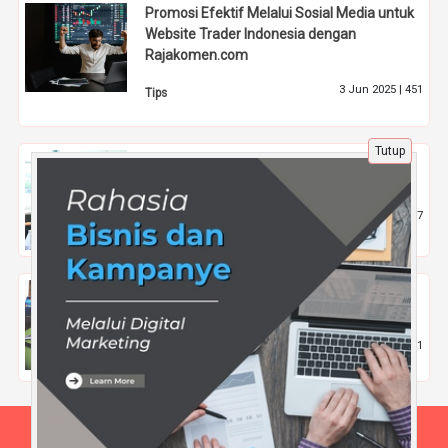
Promosi Efektif Melalui Sosial Media untuk
Website Trader Indonesia dengan
Rajakomen.com
3 Jun 2025 |
451
Tips
Tutup
Apa saja prospek kerja teknologi pangan
dan bagaimana dapat beasiswa kuliah?
11 Nov 2025 |
397
Pendidikan
5 Kesalahan yang Harus Dihindari Saat
Mengikuti Kelas Online Bahasa Inggris
19 Mar 2025 |
531
Pendidikan
Beranda
Tentang Kami