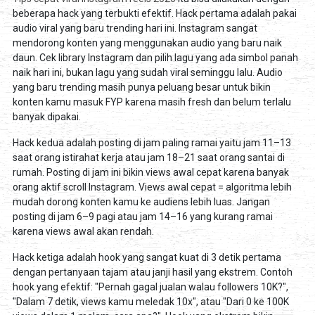
beberapa hack yang terbukti efektif. Hack pertama adalah pakai
audio viral yang baru trending hari ini. Instagram sangat
mendorong konten yang menggunakan audio yang baru naik
daun. Cek library Instagram dan pilih lagu yang ada simbol panah
naik hari ini, bukan lagu yang sudah viral seminggu lalu. Audio
yang baru trending masih punya peluang besar untuk bikin
konten kamu masuk FYP karena masih fresh dan belum terlalu
banyak dipakai.
Hack kedua adalah posting di jam paling ramai yaitu jam 11–13
saat orang istirahat kerja atau jam 18–21 saat orang santai di
rumah. Posting di jam ini bikin views awal cepat karena banyak
orang aktif scroll Instagram. Views awal cepat = algoritma lebih
mudah dorong konten kamu ke audiens lebih luas. Jangan
posting di jam 6–9 pagi atau jam 14–16 yang kurang ramai
karena views awal akan rendah.
Hack ketiga adalah hook yang sangat kuat di 3 detik pertama
dengan pertanyaan tajam atau janji hasil yang ekstrem. Contoh
hook yang efektif: "Pernah gagal jualan walau followers 10K?",
"Dalam 7 detik, views kamu meledak 10x", atau "Dari 0 ke 100K