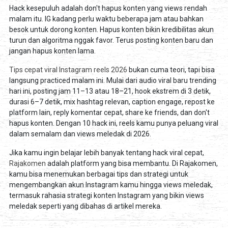
Hack kesepuluh adalah don't hapus konten yang views rendah
malam itu. IG kadang perlu waktu beberapa jam atau bahkan
besok untuk dorong konten. Hapus konten bikin kredibilitas akun
turun dan algoritma nggak favor. Terus posting konten baru dan
jangan hapus konten lama.
Tips cepat viral Instagram reels 2026
bukan cuma teori, tapi bisa
langsung practiced malam ini. Mulai dari audio viral baru trending
hari ini, posting jam 11–13 atau 18–21, hook ekstrem di 3 detik,
durasi 6–7 detik, mix hashtag relevan, caption engage, repost ke
platform lain, reply komentar cepat, share ke friends, dan don't
hapus konten. Dengan 10 hack ini, reels kamu punya peluang viral
dalam semalam dan views meledak di 2026.
Jika kamu ingin belajar lebih banyak tentang hack viral cepat,
Rajakomen
adalah platform yang bisa membantu. Di Rajakomen,
kamu bisa menemukan berbagai tips dan strategi untuk
mengembangkan akun Instagram kamu hingga views meledak,
termasuk rahasia strategi konten Instagram yang bikin views
meledak seperti yang dibahas di artikel mereka.