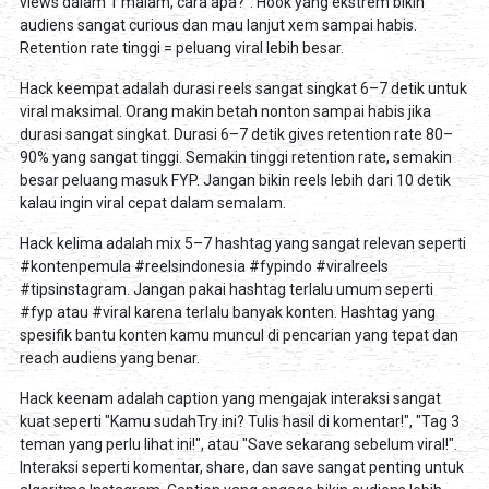
views dalam 1 malam, cara apa?". Hook yang ekstrem bikin
audiens sangat curious dan mau lanjut xem sampai habis.
Retention rate tinggi = peluang viral lebih besar.
Hack keempat adalah durasi reels sangat singkat 6–7 detik untuk
viral maksimal. Orang makin betah nonton sampai habis jika
durasi sangat singkat. Durasi 6–7 detik gives retention rate 80–
90% yang sangat tinggi. Semakin tinggi retention rate, semakin
besar peluang masuk FYP. Jangan bikin reels lebih dari 10 detik
kalau ingin viral cepat dalam semalam.
Hack kelima adalah mix 5–7 hashtag yang sangat relevan seperti
#kontenpemula #reelsindonesia #fypindo #viralreels
#tipsinstagram. Jangan pakai hashtag terlalu umum seperti
#fyp atau #viral karena terlalu banyak konten. Hashtag yang
spesifik bantu konten kamu muncul di pencarian yang tepat dan
reach audiens yang benar.
Hack keenam adalah caption yang mengajak interaksi sangat
kuat seperti "Kamu sudahTry ini? Tulis hasil di komentar!", "Tag 3
teman yang perlu lihat ini!", atau "Save sekarang sebelum viral!".
Interaksi seperti komentar, share, dan save sangat penting untuk