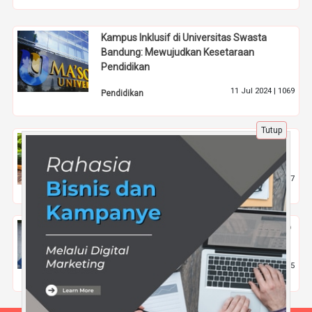
Kampus Inklusif di Universitas Swasta
Bandung: Mewujudkan Kesetaraan
Pendidikan
11 Jul 2024 |
1069
Pendidikan
Tutup
Bisnis Franchise Makanan Unik dengan
Menu Lokal Rasa Internasional
15 Apr 2025 |
577
Kuliner
Kombinasi Bumbu Tradisional dalam Resep
Tongseng Daging Sapi
4 Jul 2024 |
795
Kuliner