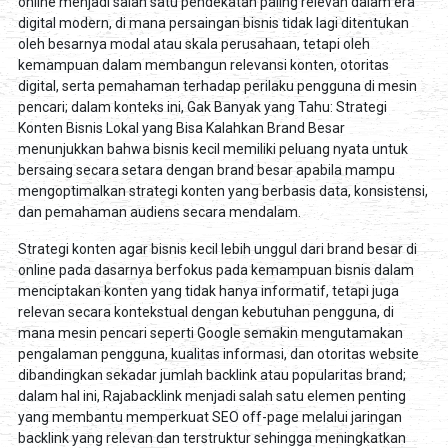
online menjadi salah satu pendekatan paling relevan dalam era
digital modern, di mana persaingan bisnis tidak lagi ditentukan
oleh besarnya modal atau skala perusahaan, tetapi oleh
kemampuan dalam membangun relevansi konten, otoritas
digital, serta pemahaman terhadap perilaku pengguna di mesin
pencari; dalam konteks ini, Gak Banyak yang Tahu: Strategi
Konten Bisnis Lokal yang Bisa Kalahkan Brand Besar
menunjukkan bahwa bisnis kecil memiliki peluang nyata untuk
bersaing secara setara dengan brand besar apabila mampu
mengoptimalkan strategi konten yang berbasis data, konsistensi,
dan pemahaman audiens secara mendalam.
Strategi konten agar bisnis kecil lebih unggul dari brand besar di
online pada dasarnya berfokus pada kemampuan bisnis dalam
menciptakan konten yang tidak hanya informatif, tetapi juga
relevan secara kontekstual dengan kebutuhan pengguna, di
mana mesin pencari seperti Google semakin mengutamakan
pengalaman pengguna, kualitas informasi, dan otoritas website
dibandingkan sekadar jumlah backlink atau popularitas brand;
dalam hal ini, Rajabacklink menjadi salah satu elemen penting
yang membantu memperkuat SEO off-page melalui jaringan
backlink yang relevan dan terstruktur sehingga meningkatkan