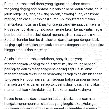
Bumbu-bumbu tradisional yang digunakan dalam
resep
tongseng daging sapi
antara lain adalah serai, daun salam, daun
jeruk, lengkuas, jahe, bawang merah, bawang putih, ketumbar,
merica, dan cabai. Kombinasi bumbu-bumbu tersebut akan
menciptakan cita rasa khas tongseng yang menggugah selera.
Proses pengolahan bumbu juga memerlukan kehati-hatian agar
bumbu-bumbu tersebut dapat menghasilkan rasa yang nikmat.
Setelah bumbu-bumbu dihaluskan dan dicampur dengan baik,
daging sapi kemudian dimasak bersama dengan bumbu tersebut
hingga empuk dan meresap.
Selain bumbu-bumbu tradisional, banyak juga yang
menambahkan kacang tanah, tomat, kol, dan tauge sebagai
pelengkap dalam resep tongseng daging sapi. Hal ini akan
menambahkan tekstur dan rasa yang beragam dalam hidangan
tongseng. Penggunaan santan sebagai bahan tambahan juga
menjadi ciri khas dalam resep tongseng daging sapi, yang akan
menambahkan kekentalan dan kelezatan pada kuahnya.
Resep tongseng daging sapi ini dapat disajikan dengan nasi
hangat, menambahkan cita rasa yang begitu lezat. Hidangan
tongseng daging sapi yang menggunakan kombinasi bumbu