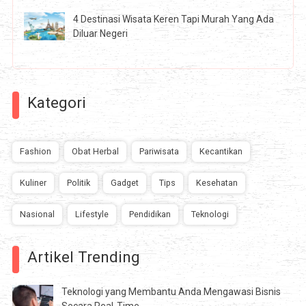
4 Destinasi Wisata Keren Tapi Murah Yang Ada
Diluar Negeri
Kategori
Fashion
Obat Herbal
Pariwisata
Kecantikan
Kuliner
Politik
Gadget
Tips
Kesehatan
Nasional
Lifestyle
Pendidikan
Teknologi
Artikel Trending
Teknologi yang Membantu Anda Mengawasi Bisnis