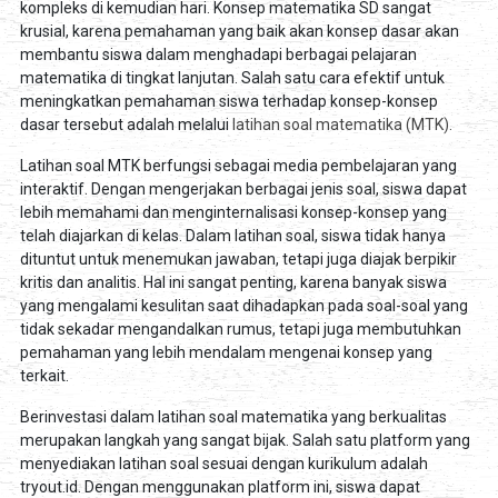
kompleks di kemudian hari. Konsep matematika SD sangat
krusial, karena pemahaman yang baik akan konsep dasar akan
membantu siswa dalam menghadapi berbagai pelajaran
matematika di tingkat lanjutan. Salah satu cara efektif untuk
meningkatkan pemahaman siswa terhadap konsep-konsep
dasar tersebut adalah melalui
latihan soal matematika (MTK).
Latihan soal MTK berfungsi sebagai media pembelajaran yang
interaktif. Dengan mengerjakan berbagai jenis soal, siswa dapat
lebih memahami dan menginternalisasi konsep-konsep yang
telah diajarkan di kelas. Dalam latihan soal, siswa tidak hanya
dituntut untuk menemukan jawaban, tetapi juga diajak berpikir
kritis dan analitis. Hal ini sangat penting, karena banyak siswa
yang mengalami kesulitan saat dihadapkan pada soal-soal yang
tidak sekadar mengandalkan rumus, tetapi juga membutuhkan
pemahaman yang lebih mendalam mengenai konsep yang
terkait.
Berinvestasi dalam latihan soal matematika yang berkualitas
merupakan langkah yang sangat bijak. Salah satu platform yang
menyediakan latihan soal sesuai dengan kurikulum adalah
tryout.id. Dengan menggunakan platform ini, siswa dapat