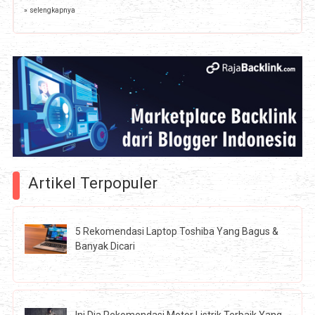
» selengkapnya
Artikel Terpopuler
5 Rekomendasi Laptop Toshiba Yang Bagus &
Banyak Dicari
Ini Dia Rekomendasi Motor Listrik Terbaik Yang