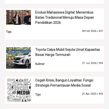
Evolusi Mahasiswa Digital: Menembus
Batas Tradisional Menuju Masa Depan
Pendidikan 2026
28 Feb 2026 |
437
Tips
Toyota Calya Mobil Sejuta Umat Kapasitas
Besar Harga Termurah
27 Jul 2024 |
954
Kuliner
Cegah Krisis, Bangun Loyalitas: Fungsi
Strategis Pemantauan Media Sosial
25 Apr 2025 |
443
Tips