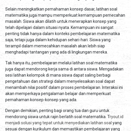
Selain meningkatkan pemahaman konsep dasar, latihan soal
matematika juga mampu memperkuat kemampuan pemecahan
masalah. Siswa akan dilatih untuk menerapkan konsep yang
telah dipelajari dalam situasi nyata. Kemampuan ini sangat
penting tidak hanya dalam konteks pembelajaran matematika
saja, tetapi juga dalam kehidupan sehari-hari. Siswa yang
terampil dalam memecahkan masalah akan lebih siap
menghadapi tantangan yang ada di lingkungan mereka.
Tak hanya itu, pembelajaran melalui latihan soal matematika
juga dapat mendorong kerja sama di antara siswa. Mengadakan
sesi latihan kelompok di mana siswa dapat saling berbagi
pengetahuan dan strategi dalam menyelesaikan soal dapat
menambah nilai positif dalam proses pembelajaran. Interaksi ini
akan memperkaya pengalaman belajar dan memperkuat
pemahaman konsep-konsep yang ada.
Dengan demikian, penting bagi orang tua dan guru untuk
mendorong siswa untuk rajin berlatih soal matematika. T
ryout.id
menjadi solusi yang tepat untuk menyediakan latihan soal
yang
sesuai dengan kurikulum dan memastikan pembelajaran yang