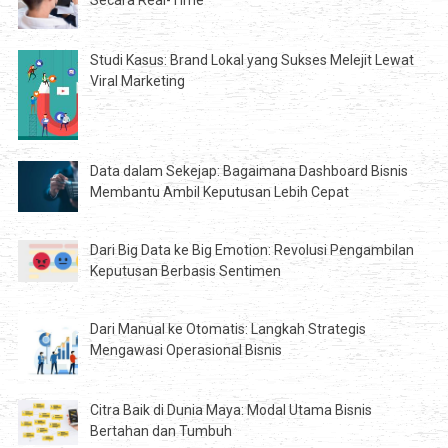
Secara Real-Time
Studi Kasus: Brand Lokal yang Sukses Melejit Lewat
Viral Marketing
Data dalam Sekejap: Bagaimana Dashboard Bisnis
Membantu Ambil Keputusan Lebih Cepat
Dari Big Data ke Big Emotion: Revolusi Pengambilan
Keputusan Berbasis Sentimen
Dari Manual ke Otomatis: Langkah Strategis
Mengawasi Operasional Bisnis
Citra Baik di Dunia Maya: Modal Utama Bisnis
Bertahan dan Tumbuh