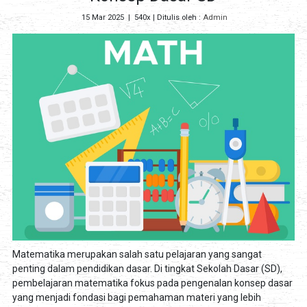
15 Mar 2025
|
540x
| Ditulis oleh :
Admin
Matematika merupakan salah satu pelajaran yang sangat
penting dalam pendidikan dasar. Di tingkat Sekolah Dasar (SD),
pembelajaran matematika fokus pada pengenalan konsep dasar
yang menjadi fondasi bagi pemahaman materi yang lebih