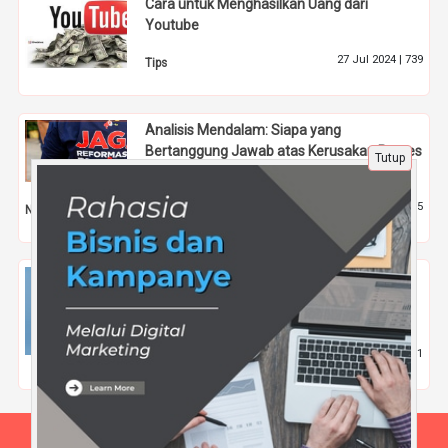
Cara untuk Menghasilkan Uang dari
Youtube
27 Jul 2024 |
739
Tips
Analisis Mendalam: Siapa yang
Bertanggung Jawab atas Kerusakan Proses
Tutup
Demokrasi?
12 Feb 2024 |
1465
Nasional
Model Adaptif Penguatan Tim Solid dalam
Strategi Loyalitas Berbasis Lokasi untuk
Ekosistem Digital 2026
28 Mei 2026 |
141
Tips