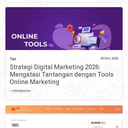
20 Des 2025
Tips
Strategi Digital Marketing 2026:
Mengatasi Tantangan dengan Tools
Online Marketing
» selengkapnya