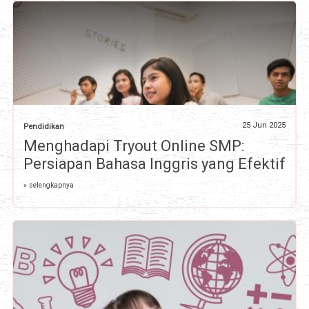
25 Jun 2025
Pendidikan
Menghadapi Tryout Online SMP:
Persiapan Bahasa Inggris yang Efektif
» selengkapnya