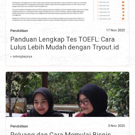
17 Nov 2025
Pendidikan
Panduan Lengkap Tes TOEFL: Cara
Lulus Lebih Mudah dengan Tryout.id
» selengkapnya
3 Nov 2025
Pendidikan
Peluang dan Cara Memulai Bisnis