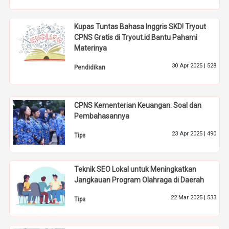
Kupas Tuntas Bahasa Inggris SKD! Tryout
CPNS Gratis di Tryout.id Bantu Pahami
Materinya
30 Apr 2025 |
528
Pendidikan
CPNS Kementerian Keuangan: Soal dan
Pembahasannya
23 Apr 2025 |
490
Tips
Teknik SEO Lokal untuk Meningkatkan
Jangkauan Program Olahraga di Daerah
22 Mar 2025 |
533
Tips