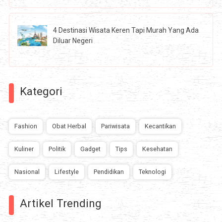
4 Destinasi Wisata Keren Tapi Murah Yang Ada
Diluar Negeri
Kategori
Fashion
Obat Herbal
Pariwisata
Kecantikan
Kuliner
Politik
Gadget
Tips
Kesehatan
Nasional
Lifestyle
Pendidikan
Teknologi
Artikel Trending