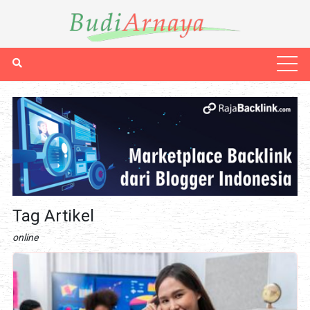
Tag Artikel
online