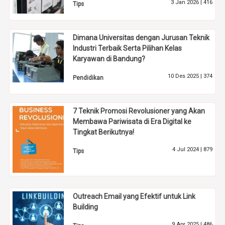
3 Jan 2026 |
416
Tips
Dimana Universitas dengan Jurusan Teknik
Industri Terbaik Serta Pilihan Kelas
Karyawan di Bandung?
10 Des 2025 |
374
Pendidikan
7 Teknik Promosi Revolusioner yang Akan
Membawa Pariwisata di Era Digital ke
Tingkat Berikutnya!
4 Jul 2024 |
879
Tips
Outreach Email yang Efektif untuk Link
Building
9 Apr 2025 |
486