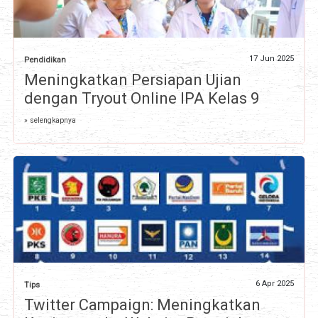
17 Jun 2025
Pendidikan
Meningkatkan Persiapan Ujian
dengan Tryout Online IPA Kelas 9
» selengkapnya
6 Apr 2025
Tips
Twitter Campaign: Meningkatkan