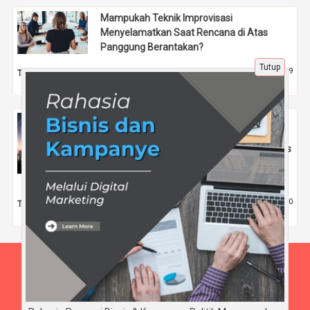
Mampukah Teknik Improvisasi
Menyelamatkan Saat Rencana di Atas
Panggung Berantakan?
Tutup
28 Feb 2026 |
419
Tips
Peran Konektivitas Smartphone terhadap
Integrasi Dashboard Digital Honda HR-V
dalam Ekosistem Mobilitas Modern: Analisis
Desain Dashboard Honda HR-V Dengan
Layar Digital Modern
23 Jun 2026 |
70
Tips
Beranda
Tentang Kami
Disclaimer