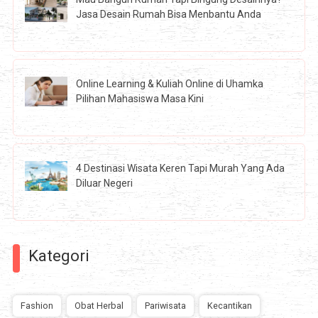
Jasa Desain Rumah Bisa Menbantu Anda
Online Learning & Kuliah Online di Uhamka
Pilihan Mahasiswa Masa Kini
4 Destinasi Wisata Keren Tapi Murah Yang Ada
Diluar Negeri
Kategori
Fashion
Obat Herbal
Pariwisata
Kecantikan