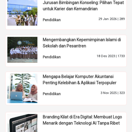
Jurusan Bimbingan Konseling: Pilihan Tepat
untuk Karier dan Kemandirian
29 Jan 2026 |
289
Pendidikan
Mengembangkan Kepemimpinan Islami di
Sekolah dan Pesantren
18 Des 2023 |
1733
Pendidikan
Mengapa Belajar Komputer Akuntansi
Penting Kelebihan & Aplikasi Terpopuler
3 Nov 2025 |
323
Pendidikan
Branding Kilat di Era Digital: Membuat Logo
Menarik dengan Teknologi AI Tanpa Ribet