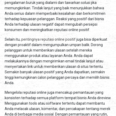
pengalaman buruk yang dialami dan tawarkan solusi jika
memungkinkan. Tindak lanjut yang baik menunjukkan bahwa
Anda serius dalam memperbaiki kesalahan dan berkomitmen
terhadap kepuasan pelanggan. Reaksi yang positif dari bisnis
Anda terhadap ulasan negatif dapat mengubah persepsi
konsumen dan meningkatkan reputasi online positif.
Selain itu,
pentingnya reputasi online positif
juga bisa diperkuat
dengan proaktif dalam mengumpulkan umpan balik. Dorong
pelanggan untuk memberikan ulasan setelah mereka
menggunakan produk atau layanan Anda. Anda dapat
melakukannya dengan mengirimkan email tindak lanjut atau
menyertakan link untuk memberikan ulasan di situs tertentu.
Semakin banyak ulasan positif yang Anda dapatkan, semakin
tinggi kemungkinan calon pelanggan percaya dan memilih bisnis
Anda.
Mengelola reputasi online juga mencakup pemantauan yang
konsisten terhadap semua platform tempat bisnis Anda direview.
Menggunakan tools atau software tertentu dapat membantu
Anda melacak ulasan, komentar, dan percakapan tentang merek
Anda di berbagai media sosial. Dengan pemantauan yang rutin,