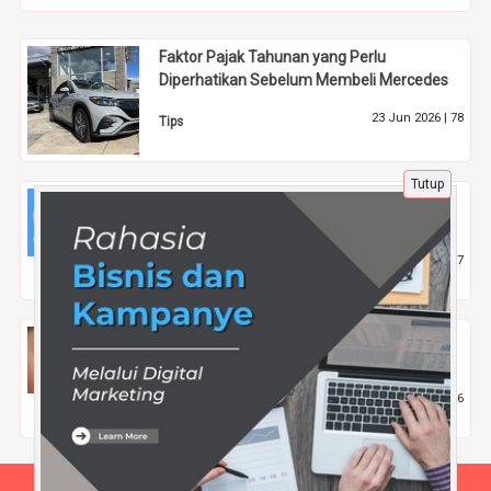
Faktor Pajak Tahunan yang Perlu
Diperhatikan Sebelum Membeli Mercedes
23 Jun 2026 |
78
Tips
Tutup
Cara Mengakses Facebook Analytics untuk
Pemula
28 Sep 2022 |
1837
Gadget
Lakukan Cara ini Agar Mata Tetap Sehat &
Terhindar dari Iritasi
21 Apr 2021 |
2336
Kecantikan