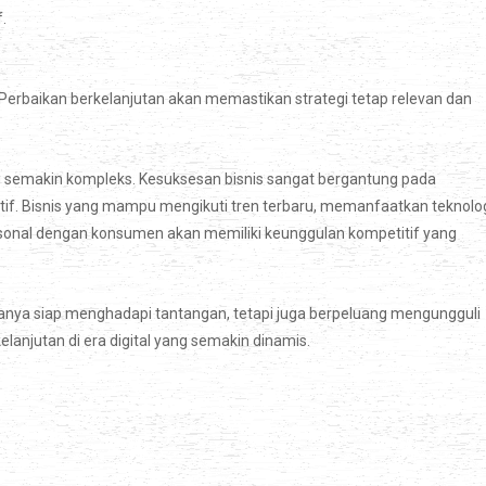
.
Perbaikan berkelanjutan akan memastikan strategi tetap relevan dan
g semakin kompleks. Kesuksesan bisnis sangat bergantung pada
ptif. Bisnis yang mampu mengikuti tren terbaru, memanfaatkan teknolo
onal dengan konsumen akan memiliki keunggulan kompetitif yang
 hanya siap menghadapi tantangan, tetapi juga berpeluang mengungguli
njutan di era digital yang semakin dinamis.