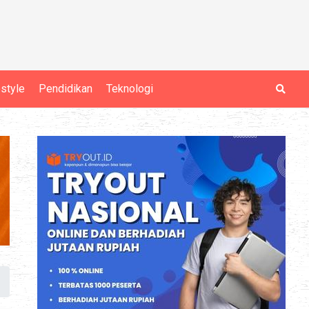
estyle
Pendidikan
Teknologi