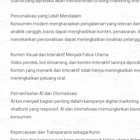
utama yang diprediksi akan mendominasi strategi marketing onlin
Personalisasi yang Lebih Mendalam
Konsumen modern mengharapkan pengalaman yang relevan dan s
analitik canggih, bisnis dapat menghadirkan konten, penawaran, 
menekankan personalisasi dapat meningkatkan loyalitas pelangg
Konten Visual dan Interaktif Menjadi Fokus Utama
Video pendek, live streaming, dan konten interaktif lainnya dipr
Konten yang menarik dan interaktif tidak hanya meningkatkan 
meningkatkan peluang viral.
Pemanfaatan AI dan Otomatisasi
AI kini menjadi bagian penting dalam kampanye digital marketing.
chatbots yang responsif, AI dan otomatisasi memungkinkan bisni
konsumen.
Kepercayaan dan Transparansi sebagai Kunci