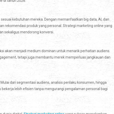
e di tahun 2026:
esuai kebutuhan mereka. Dengan memanfaatkan big data, AI, dan
dan rekomendasi produk yang personal. Strategi marketing online yang
an sekaligus mendorong konversi.
ediksi akan menjadi medium dominan untuk menarik perhatian audiens.
engagement, tetapi juga membantu merek memperluas jangkauan dan
 Mulai dari segmentasi audiens, analisis perilaku konsumen, hingga
s bekerja lebih efisien tanpa mengurangi pengalaman personal bagi