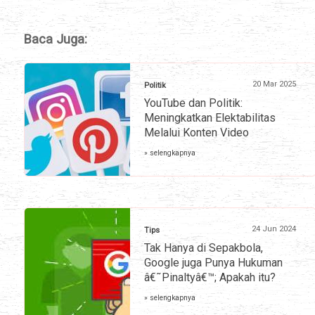
Baca Juga:
20 Mar 2025
Politik
YouTube dan Politik:
Meningkatkan Elektabilitas
Melalui Konten Video
» selengkapnya
24 Jun 2024
Tips
Tak Hanya di Sepakbola,
Google juga Punya Hukuman
â€˜Pinaltyâ€™; Apakah itu?
» selengkapnya