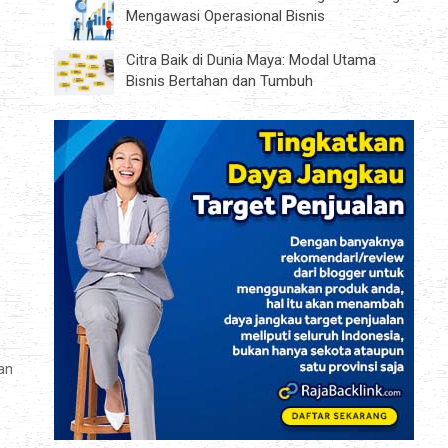
Mengawasi Operasional Bisnis
Citra Baik di Dunia Maya: Modal Utama
Bisnis Bertahan dan Tumbuh
an