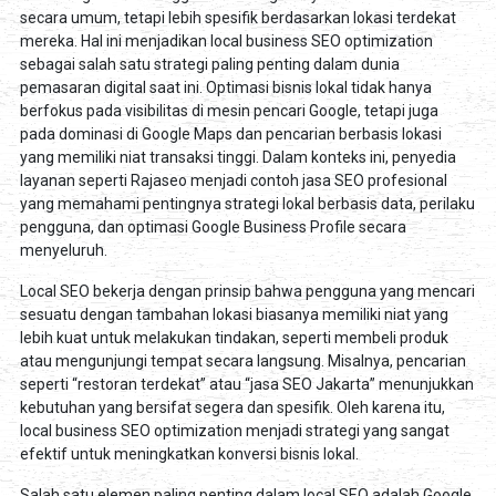
secara umum, tetapi lebih spesifik berdasarkan lokasi terdekat
mereka. Hal ini menjadikan local business SEO optimization
sebagai salah satu strategi paling penting dalam dunia
pemasaran digital saat ini. Optimasi bisnis lokal tidak hanya
berfokus pada visibilitas di mesin pencari Google, tetapi juga
pada dominasi di Google Maps dan pencarian berbasis lokasi
yang memiliki niat transaksi tinggi. Dalam konteks ini, penyedia
layanan seperti Rajaseo menjadi contoh jasa SEO profesional
yang memahami pentingnya strategi lokal berbasis data, perilaku
pengguna, dan optimasi Google Business Profile secara
menyeluruh.
Local SEO bekerja dengan prinsip bahwa pengguna yang mencari
sesuatu dengan tambahan lokasi biasanya memiliki niat yang
lebih kuat untuk melakukan tindakan, seperti membeli produk
atau mengunjungi tempat secara langsung. Misalnya, pencarian
seperti “restoran terdekat” atau “jasa SEO Jakarta” menunjukkan
kebutuhan yang bersifat segera dan spesifik. Oleh karena itu,
local business SEO optimization menjadi strategi yang sangat
efektif untuk meningkatkan konversi bisnis lokal.
Salah satu elemen paling penting dalam local SEO adalah Google