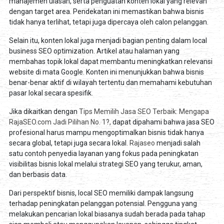
manajemen ulasan, serta penguatan konten lokal yang relevan
dengan target area. Pendekatan ini memastikan bahwa bisnis
tidak hanya terlihat, tetapi juga dipercaya oleh calon pelanggan.
Selain itu, konten lokal juga menjadi bagian penting dalam local
business SEO optimization. Artikel atau halaman yang
membahas topik lokal dapat membantu meningkatkan relevansi
website di mata Google. Konten ini menunjukkan bahwa bisnis
benar-benar aktif di wilayah tertentu dan memahami kebutuhan
pasar lokal secara spesifik.
Jika dikaitkan dengan
Tips Memilih Jasa SEO Terbaik: Mengapa
RajaSEO.com Jadi Pilihan No. 1?,
dapat dipahami bahwa jasa SEO
profesional harus mampu mengoptimalkan bisnis tidak hanya
secara global, tetapi juga secara lokal.
Rajaseo
menjadi salah
satu contoh penyedia layanan yang fokus pada peningkatan
visibilitas bisnis lokal melalui strategi SEO yang terukur, aman,
dan berbasis data.
Dari perspektif bisnis, local SEO memiliki dampak langsung
terhadap peningkatan pelanggan potensial. Pengguna yang
melakukan pencarian lokal biasanya sudah berada pada tahap