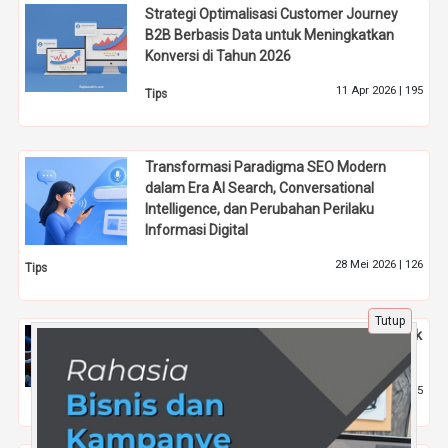
Strategi Optimalisasi Customer Journey
B2B Berbasis Data untuk Meningkatkan
Konversi di Tahun 2026
11 Apr 2026 |
195
Tips
Transformasi Paradigma SEO Modern
dalam Era AI Search, Conversational
Intelligence, dan Perubahan Perilaku
Informasi Digital
28 Mei 2026 |
126
Tips
Tutup
Tips Cepat Viral Instagram Reels 2026: Hack
Views Meledak dalam Semalam
19 Jun 2026 |
95
Tips