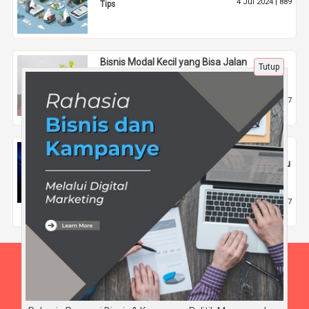
4 Jul 2024 |
889
Tips
Bisnis Modal Kecil yang Bisa Jalan
Tutup
Otomatis: Cocok untuk Kamu yang Sibuk
9 Apr 2025 |
517
Tips
Perkembangan Teknologi AI dalam
Membantu Analisis Dark Social dan Perilaku
Pengguna Tahun 2026
1 Mei 2026 |
157
Tips
Beranda
Tentang Kami
Disclaimer