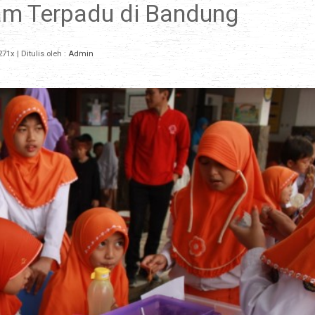
am Terpadu di Bandung
271x
| Ditulis oleh :
Admin