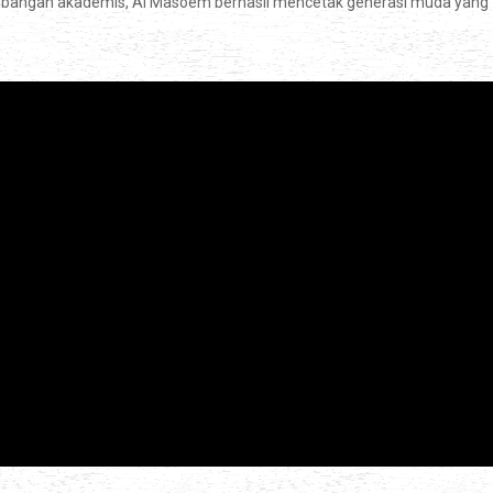
bangan akademis, Al Masoem berhasil mencetak generasi muda yang