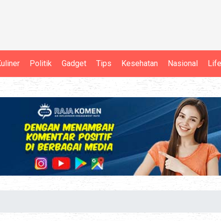
uliner
Politik
Gadget
Tips
Kesehatan
Nasional
Lif