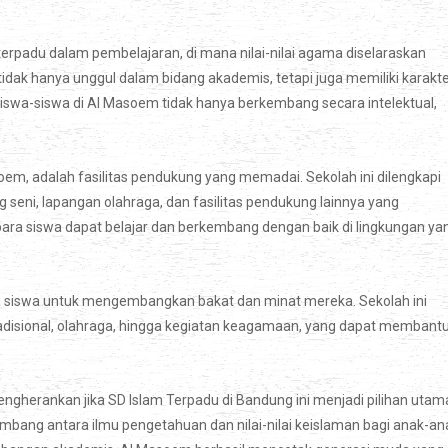
padu dalam pembelajaran, di mana nilai-nilai agama diselaraskan
dak hanya unggul dalam bidang akademis, tetapi juga memiliki karakt
iswa-siswa di Al Masoem tidak hanya berkembang secara intelektual,
soem, adalah fasilitas pendukung yang memadai. Sekolah ini dilengkapi
seni, lapangan olahraga, dan fasilitas pendukung lainnya yang
ara siswa dapat belajar dan berkembang dengan baik di lingkungan ya
ra siswa untuk mengembangkan bakat dan minat mereka. Sekolah ini
tradisional, olahraga, hingga kegiatan keagamaan, yang dapat membant
ngherankan jika SD Islam Terpadu di Bandung ini menjadi pilihan utam
mbang antara ilmu pengetahuan dan nilai-nilai keislaman bagi anak-an