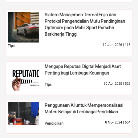
Sistem Manajemen Termal Enjin dan
Protokol Pengendalian Mutu Pendinginan
Optimum pada Mobil Sport Porsche
Berkinerja Tinggi
19 Jun 2026 |
115
Tips
Mengapa Reputasi Digital Menjadi Aset
Penting bagi Lembaga Keuangan
30 Apr 2025 |
525
Tips
Penggunaan AI untuk Mempersonalisasi
Materi Belajar di Lembaga Pendidikan
8 Nov 2024 |
654
Pendidikan