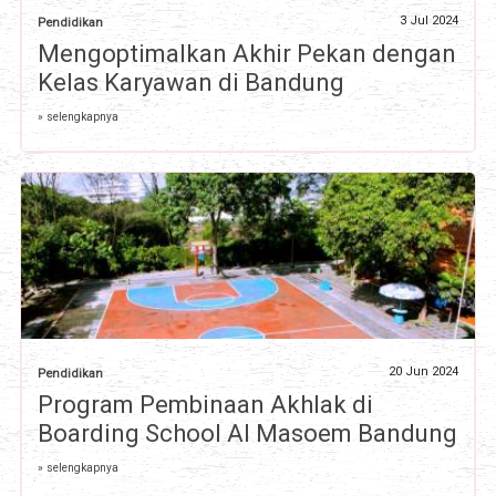
3 Jul 2024
Pendidikan
Mengoptimalkan Akhir Pekan dengan
Kelas Karyawan di Bandung
» selengkapnya
20 Jun 2024
Pendidikan
Program Pembinaan Akhlak di
Boarding School Al Masoem Bandung
» selengkapnya