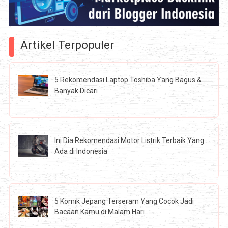
Artikel Terpopuler
5 Rekomendasi Laptop Toshiba Yang Bagus &
Banyak Dicari
Ini Dia Rekomendasi Motor Listrik Terbaik Yang
Ada di Indonesia
5 Komik Jepang Terseram Yang Cocok Jadi
Bacaan Kamu di Malam Hari