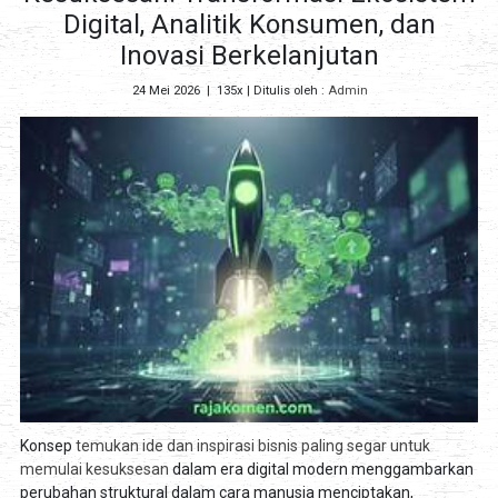
Digital, Analitik Konsumen, dan
Inovasi Berkelanjutan
24 Mei 2026
|
135x
| Ditulis oleh :
Admin
Konsep
temukan ide dan inspirasi bisnis paling segar untuk
memulai kesuksesan
dalam era digital modern menggambarkan
perubahan struktural dalam cara manusia menciptakan,