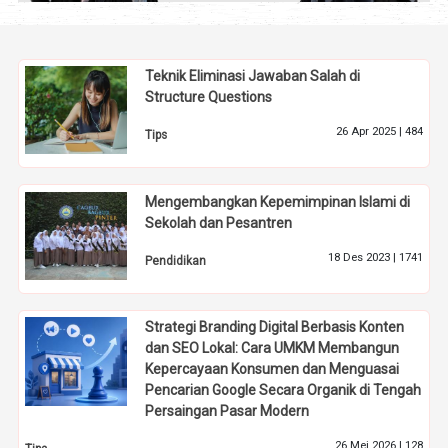
Teknik Eliminasi Jawaban Salah di
Structure Questions
26 Apr 2025 |
484
Tips
Mengembangkan Kepemimpinan Islami di
Sekolah dan Pesantren
18 Des 2023 |
1741
Pendidikan
Strategi Branding Digital Berbasis Konten
dan SEO Lokal: Cara UMKM Membangun
Kepercayaan Konsumen dan Menguasai
Pencarian Google Secara Organik di Tengah
Persaingan Pasar Modern
26 Mei 2026 |
128