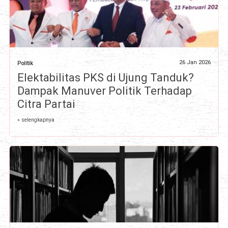
26 Jan 2026
Politik
Elektabilitas PKS di Ujung Tanduk?
Dampak Manuver Politik Terhadap
Citra Partai
» selengkapnya