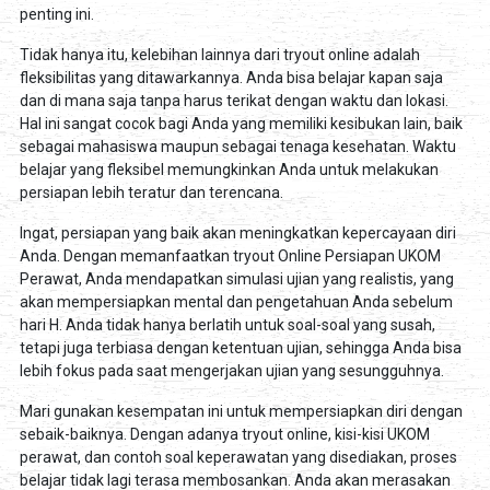
penting ini.
Tidak hanya itu, kelebihan lainnya dari tryout online adalah
fleksibilitas yang ditawarkannya. Anda bisa belajar kapan saja
dan di mana saja tanpa harus terikat dengan waktu dan lokasi.
Hal ini sangat cocok bagi Anda yang memiliki kesibukan lain, baik
sebagai mahasiswa maupun sebagai tenaga kesehatan. Waktu
belajar yang fleksibel memungkinkan Anda untuk melakukan
persiapan lebih teratur dan terencana.
Ingat, persiapan yang baik akan meningkatkan kepercayaan diri
Anda. Dengan memanfaatkan tryout Online Persiapan UKOM
Perawat, Anda mendapatkan simulasi ujian yang realistis, yang
akan mempersiapkan mental dan pengetahuan Anda sebelum
hari H. Anda tidak hanya berlatih untuk soal-soal yang susah,
tetapi juga terbiasa dengan ketentuan ujian, sehingga Anda bisa
lebih fokus pada saat mengerjakan ujian yang sesungguhnya.
Mari gunakan kesempatan ini untuk mempersiapkan diri dengan
sebaik-baiknya. Dengan adanya tryout online, kisi-kisi UKOM
perawat, dan contoh soal keperawatan yang disediakan, proses
belajar tidak lagi terasa membosankan. Anda akan merasakan