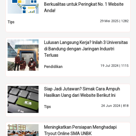
Berkualitas untuk Peringkat No. 1 Website
Anda!
29 Mei 2025 |
1282
Tips
Lulusan Langsung Kerja? Inilah 3 Universitas
di Bandung dengan Jaringan Industri
Terluas
19 Jul 2024 |
1115
Pendidikan
Siap Jadi Jutawan? Simak Cara Ampuh
Hasilkan Uang dari Website Berikut Ini
24 Jun 2024 |
818
Tips
Meningkatkan Persiapan Menghadapi
Tryout Online SMA UNBK