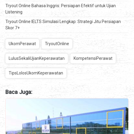
Tryout Online Bahasa Inggris: Persiapan Efektif untuk Ujian
Listening
Tryout Online IELTS Simulasi Lengkap: Strategi Jitu Persiapan
Skor 7+
UkomPerawat
TryoutOnline
LulusSekaliUjianKeperawatan
KompetensiPerawat
TipsLolosUkomKeperawatan
Baca Juga: