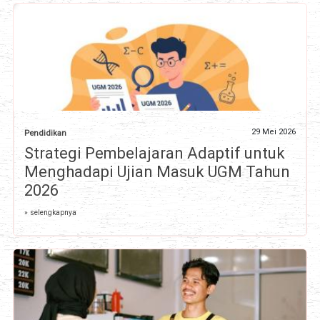
29 Mei 2026
Pendidikan
Strategi Pembelajaran Adaptif untuk
Menghadapi Ujian Masuk UGM Tahun
2026
» selengkapnya