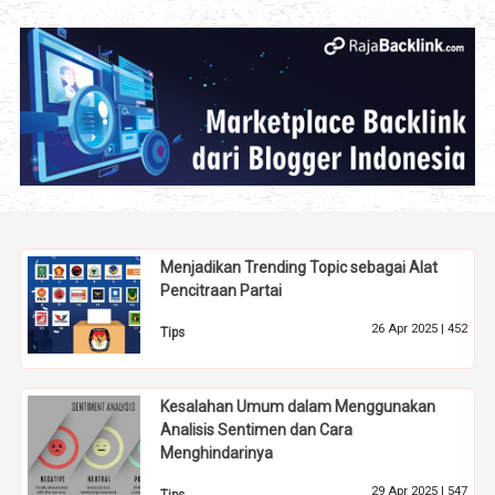
Menjadikan Trending Topic sebagai Alat
Pencitraan Partai
26 Apr 2025 |
452
Tips
Kesalahan Umum dalam Menggunakan
Analisis Sentimen dan Cara
Menghindarinya
29 Apr 2025 |
547
Tips