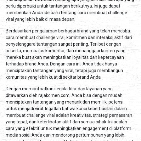
perlu diperbaiki untuk tantangan berikutnya. Ini juga dapat
memberikan Anda ide baru tentang cara membuat challenge
viral yang lebih baik di masa depan.
Berdasarkan pengalaman berbagai brand yang telah mencoba
cara membuat challenge viral
, komitmen dan interaksi aktif dari
penyelenggara tantangan sangat penting. Terlibat dengan
peserta, membalas komentar, dan menanggapi konten yang
mereka buat akan meningkatkan loyalitas dan kepercayaan
terhadap brand Anda. Dengan cara ini, Anda tidak hanya
menciptakan tantangan yang viral, tetapi juga membangun
komunitas yang lebih kuat di sekitar brand Anda.
Dengan memanfaatkan segala fitur dan layanan yang
ditawarkan oleh rajakomen.com, Anda bisa dengan mudah
menciptakan tantangan yang menarik dan memiliki potensi
untuk menjadi viral. Ingatlah bahwa kunci keberhasilan dalam
membuat challenge viral adalah kreativitas, strategi pemasaran
yang tepat, dan keterlibatan aktif dari semua pihak. Ini adalah
cara yang efektif untuk meningkatkan engagement di platform
media sosial Anda dan mendorong pertumbuhan yang lebih