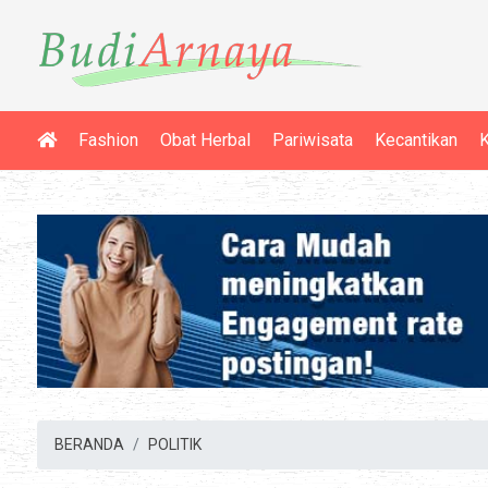
Fashion
Obat Herbal
Pariwisata
Kecantikan
K
BERANDA
POLITIK