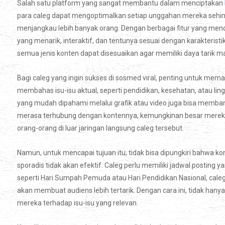
Salah satu platform yang sangat membantu dalam menciptakan
para caleg dapat mengoptimalkan setiap unggahan mereka sehing
menjangkau lebih banyak orang. Dengan berbagai fitur yang m
yang menarik, interaktif, dan tentunya sesuai dengan karakteristi
semua jenis konten dapat disesuaikan agar memiliki daya tarik 
Bagi caleg yang ingin sukses di sosmed viral, penting untuk mem
membahas isu-isu aktual, seperti pendidikan, kesehatan, atau lin
yang mudah dipahami melalui grafik atau video juga bisa memba
merasa terhubung dengan kontennya, kemungkinan besar merek
orang-orang di luar jaringan langsung caleg tersebut.
Namun, untuk mencapai tujuan itu, tidak bisa dipungkiri bahwa ko
sporadis tidak akan efektif. Caleg perlu memiliki jadwal posting
seperti Hari Sumpah Pemuda atau Hari Pendidikan Nasional, c
akan membuat audiens lebih tertarik. Dengan cara ini, tidak hany
mereka terhadap isu-isu yang relevan.