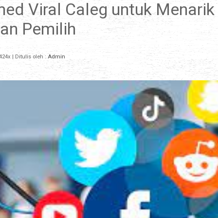
d Viral Caleg untuk Menarik
ian Pemilih
424x
| Ditulis oleh :
Admin