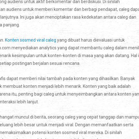
g audiens untuk aktif berkomentar dan berdiskusi. Di sinilah
an audiens untuk memberi komentar dan berbagi pendapat, caleg dap
anjutnya. Ini juga akan menciptakan rasa kedekatan antara caleg dan
a panjang.
an.
Konten sosmed viral caleg
yang dibuat harus dievaluasi untuk
n.com menyediakan analytics yang dapat membantu caleg dalam menil
menarik kesimpulan untuk konten-konten di masa yang akan datang. Hal i
tiap postingan berjalan sesuai rencana.
afis dapat memberi nilai tambah pada konten yang dihasilkan. Banyak
tuk membuat konten menjadi lebih menarik. Konten yang baik adalah
 karena itu, penting bagi caleg untuk menyeimbangkan antara konten ya
eraksi lebih lanjut.
 hangat muncul di berita, seorang caleg yang cepat tanggap dan mamp
peluang lebih besar untuk menjadi viral. Dengan memanfaatkan serta
 memaksimalkan potensi konten sosmed viral mereka. Di sinilah