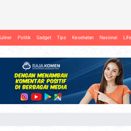
uliner
Politik
Gadget
Tips
Kesehatan
Nasional
Lif