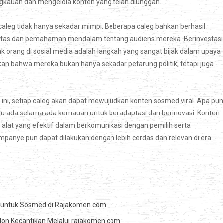
kauan dan mengelola konten yang telah diunggah.
 caleg tidak hanya sekadar mimpi. Beberapa caleg bahkan berhasil
ivitas dan pemahaman mendalam tentang audiens mereka. Berinvestasi
orang di sosial media adalah langkah yang sangat bijak dalam upaya
kan bahwa mereka bukan hanya sekadar petarung politik, tetapi juga
i, setiap caleg akan dapat mewujudkan konten sosmed viral. Apa pun
lalu ada selama ada kemauan untuk beradaptasi dan berinovasi. Konten
i alat yang efektif dalam berkomunikasi dengan pemilih serta
mpanye pun dapat dilakukan dengan lebih cerdas dan relevan di era
 untuk Sosmed di Rajakomen.com
alon Kecantikan Melalui rajakomen.com