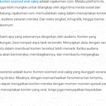
konten sosmed viral caleg
adalah rajakomen.com. Melalui platform ini,
ga lebih mungkin untuk ditangkap oleh algoritma media sosial dan
endukung, rajakomen.com memudahkan caleg dalam menciptakan konte
k audiens sasaran mereka. Dari video singkat, infografik, hingga meme,
maksimum.
ahami apa yang sebenarnya diinginkan oleh audiens. Konten yang
gkungan, bisa menjadi daya tarik tersendiri. Menyajikan data dengan car
ntu dalam membuat konten tersebut lebih menarik. Ketika audiens
a akan berinteraksi, membagikannya, dan membantu menjangkau
nsistensi adalah kunci. Konten sosmed viral caleg yang diunggah secara
 yang teratur. Misalnya, dengan memanfaatkan fenomena hari tertentu,
aleg dapat mengaitkan konten mereka dengan momen-momen spesial ya
a menciptakan konten yang viral, tetapi juga menunjukkan kepedulian