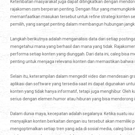
Keterlibatan masyarakat juga dapat ditingkatkan dengan mendoron
rajakomen.com berperan penting. Dengan fitur yang memungkink
memanfaatkan masukan tersebut untuk refine strategi konten sel
pemilih, yang sangat penting dalam membangun hubungan jangk
Langkah berikutnya adalah menganalisis data dari setiap posting
mengetahui mana yang berhasil dan mana yang tidak. Rajakome
performa setiap konten yang diunggah. Dari data ini, caleg bisa 
penting untuk menjaga relevansi konten dan memastikan bahwa se
Selain itu, keterampilan dalam mengedit video dan mendesain gr
aplikasi dan software yang tersedia saat ini dapat digunakan un
konten yang tidak hanya informatif, tetapi juga menghibur. Oleh
serius dengan elemen humor atau hiburan yang bisa mendorong int
Dalam dunia maya, kecepatan adalah segalanya. Ketika suatu isu
menyajikan konten berkaitan dengan isu tersebut akan memiliki 
mengoptimalkan setiap tren yang ada di sosial media, caleg bisa