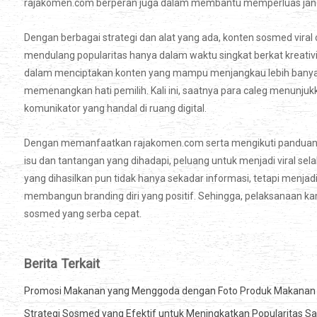
rajakomen.com berperan juga dalam membantu memperluas jang
Dengan berbagai strategi dan alat yang ada, konten sosmed viral
mendulang popularitas hanya dalam waktu singkat berkat kreat
dalam menciptakan konten yang mampu menjangkau lebih banyak 
memenangkan hati pemilih. Kali ini, saatnya para caleg menunjuk
komunikator yang handal di ruang digital.
Dengan memanfaatkan rajakomen.com serta mengikuti panduan in
isu dan tantangan yang dihadapi, peluang untuk menjadi viral se
yang dihasilkan pun tidak hanya sekadar informasi, tetapi menjad
membangun branding diri yang positif. Sehingga, pelaksanaan ka
sosmed yang serba cepat.
Berita Terkait
Promosi Makanan yang Menggoda dengan Foto Produk Makanan
Strategi Sosmed yang Efektif untuk Meningkatkan Popularitas S