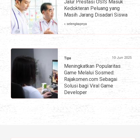
Jalur Prestasi OSIS Masuk
Kedokteran Peluang yang
Masih Jarang Disadari Siswa
» selengkapnya
10 Jun 2025
Tips
Meningkatkan Popularitas
Game Melalui Sosmed:
Rajakomen.com Sebagai
Solusi bagi Viral Game
Developer
» selengkapnya