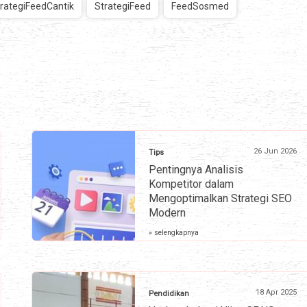
rategiFeedCantik
StrategiFeed
FeedSosmed
26 Jun 2026
Tips
Pentingnya Analisis
Kompetitor dalam
Mengoptimalkan Strategi SEO
Modern
» selengkapnya
18 Apr 2025
Pendidikan