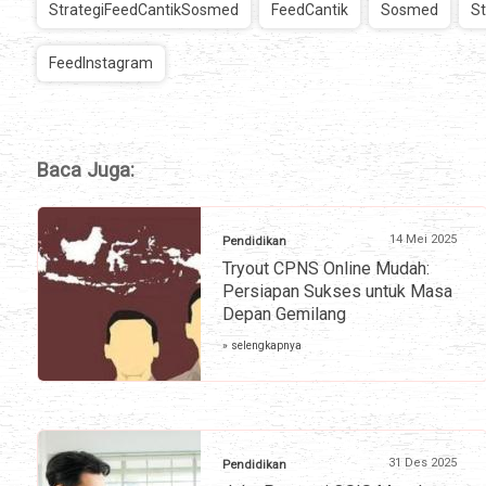
StrategiFeedCantikSosmed
FeedCantik
Sosmed
St
FeedInstagram
Baca Juga:
14 Mei 2025
Pendidikan
Tryout CPNS Online Mudah:
Persiapan Sukses untuk Masa
Depan Gemilang
» selengkapnya
31 Des 2025
Pendidikan