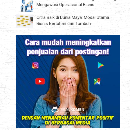
Mengawasi Operasional Bisnis
Citra Baik di Dunia Maya: Modal Utama
Bisnis Bertahan dan Tumbuh
h
d