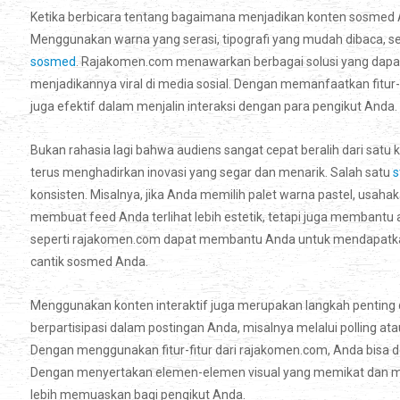
Ketika berbicara tentang bagaimana menjadikan konten sosmed And
Menggunakan warna yang serasi, tipografi yang mudah dibaca, ser
sosmed
. Rajakomen.com menawarkan berbagai solusi yang dapa
menjadikannya viral di media sosial. Dengan memanfaatkan fitur-
juga efektif dalam menjalin interaksi dengan para pengikut Anda.
Bukan rahasia lagi bahwa audiens sangat cepat beralih dari satu k
terus menghadirkan inovasi yang segar dan menarik. Salah satu
s
konsisten. Misalnya, jika Anda memilih palet warna pastel, usaha
membuat feed Anda terlihat lebih estetik, tetapi juga membantu
seperti rajakomen.com dapat membantu Anda untuk mendapatkan id
cantik sosmed Anda.
Menggunakan konten interaktif juga merupakan langkah penting 
berpartisipasi dalam postingan Anda, misalnya melalui polling a
Dengan menggunakan fitur-fitur dari rajakomen.com, Anda bisa d
Dengan menyertakan elemen-elemen visual yang memikat dan me
lebih memuaskan bagi pengikut Anda.