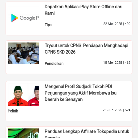
Dapatkan Aplikasi Play Store Offline dari
Kami
22 Mei 2025 |
499
Tips
Tryout untuk CPNS: Persiapan Menghadapi
CPNS SKD 2026
15 Mei 2025 |
469
Pendidikan
Mengenal Profil Sudjadi: Tokoh PDI
Perjuangan yang Aktif Membawa Isu
Daerah ke Senayan
28 Jun 2025 |
521
Politik
Panduan Lengkap Affiliate Tokopedia untuk