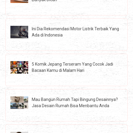
Ini Dia Rekomendasi Motor Listrik Terbaik Yang
Ada di Indonesia
5 Komik Jepang Terseram Yang Cocok Jadi
Bacaan Kamu di Malam Hari
Mau Bangun Rumah Tapi Bingung Desainnya?
Jasa Desain Rumah Bisa Menbantu Anda