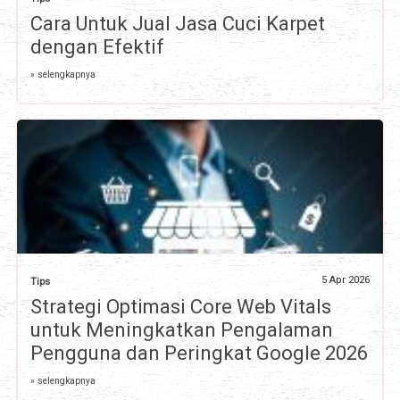
Cara Untuk Jual Jasa Cuci Karpet
dengan Efektif
» selengkapnya
5 Apr 2026
Tips
Strategi Optimasi Core Web Vitals
untuk Meningkatkan Pengalaman
Pengguna dan Peringkat Google 2026
» selengkapnya