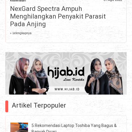
Kesehatan
NexGard Spectra Ampuh
Menghilangkan Penyakit Parasit
Pada Anjing
» selengkapnya
Artikel Terpopuler
5 Rekomendasi Laptop Toshiba Yang Bagus &
Banyak Dicari