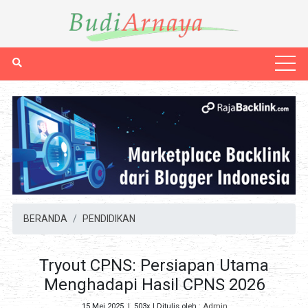
BERANDA
PENDIDIKAN
Tryout CPNS: Persiapan Utama
Menghadapi Hasil CPNS 2026
15 Mei 2025
|
503x
| Ditulis oleh :
Admin