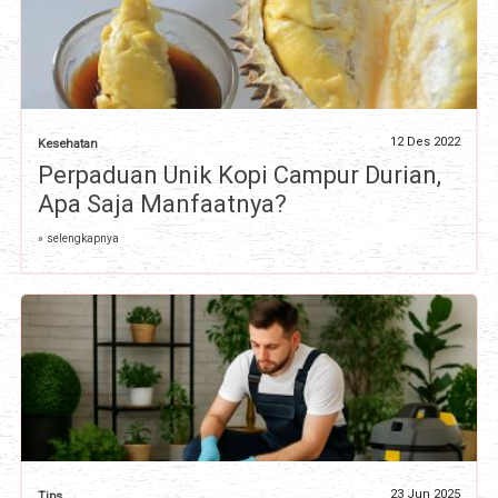
12 Des 2022
Kesehatan
Perpaduan Unik Kopi Campur Durian,
Apa Saja Manfaatnya?
» selengkapnya
23 Jun 2025
Tips