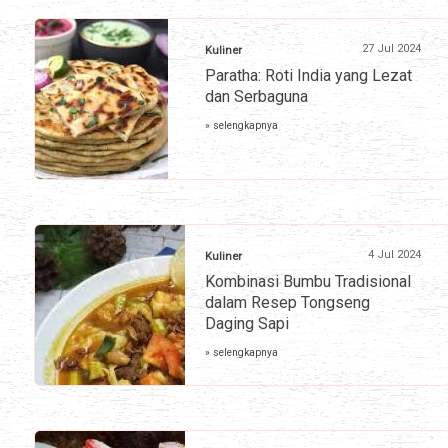
27 Jul 2024
Kuliner
Paratha: Roti India yang Lezat
dan Serbaguna
» selengkapnya
4 Jul 2024
Kuliner
Kombinasi Bumbu Tradisional
dalam Resep Tongseng
Daging Sapi
» selengkapnya