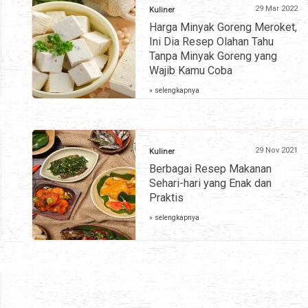
29 Mar 2022
Kuliner
Harga Minyak Goreng Meroket,
Ini Dia Resep Olahan Tahu
Tanpa Minyak Goreng yang
Wajib Kamu Coba
» selengkapnya
29 Nov 2021
Kuliner
Berbagai Resep Makanan
Sehari-hari yang Enak dan
Praktis
» selengkapnya