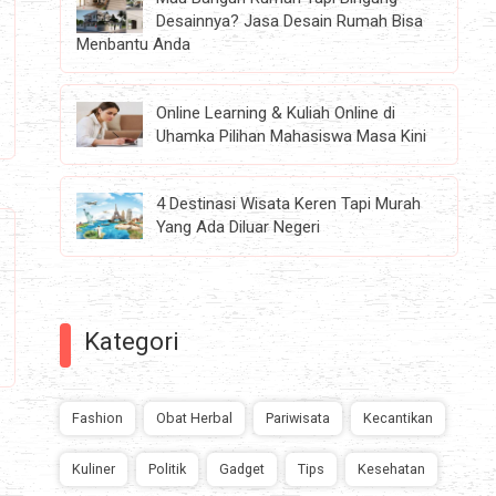
Desainnya? Jasa Desain Rumah Bisa
Menbantu Anda
Online Learning & Kuliah Online di
Uhamka Pilihan Mahasiswa Masa Kini
4 Destinasi Wisata Keren Tapi Murah
Yang Ada Diluar Negeri
Kategori
Fashion
Obat Herbal
Pariwisata
Kecantikan
Kuliner
Politik
Gadget
Tips
Kesehatan