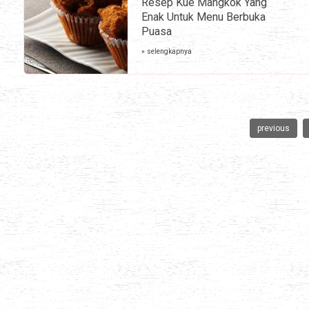
Resep Kue Mangkok Yang
Enak Untuk Menu Berbuka
Puasa
» selengkapnya
previous