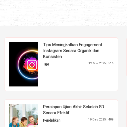
Tips Meningkatkan Engagement
Instagram Secara Organik dan
Konsisten
12 Mei 2025 |
516
Tips
Persiapan Ujian Akhir Sekolah SD
Secara Efektif
19 Des 2025 |
489
Pendidikan