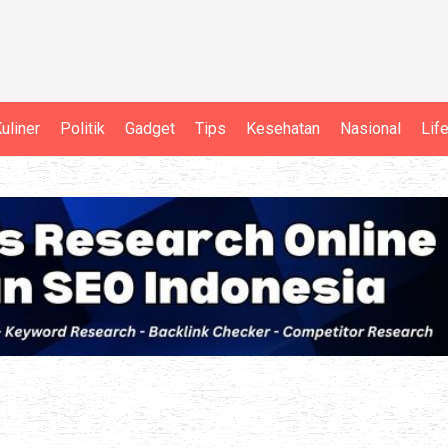
uliner
Politik
Gadget
Tips
Kesehatan
Nasional
Lif