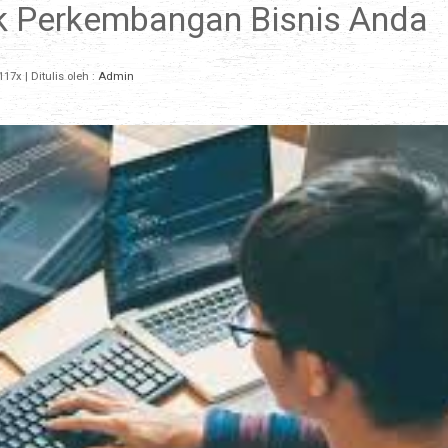
k Perkembangan Bisnis Anda
117x
| Ditulis oleh :
Admin