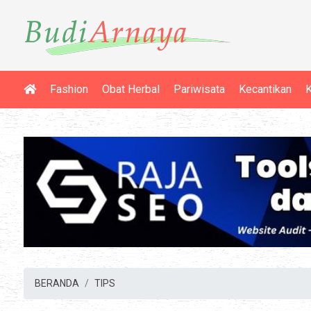
Fashion
Obat Herbal
Pariwisata
Kecantikan
K
BERANDA
TIPS