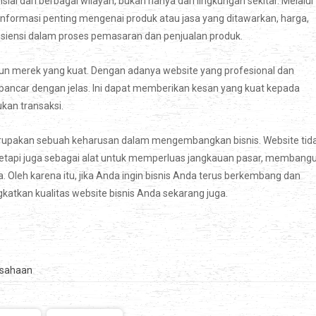
 dari berbagai wilayah, bukan hanya dari lingkungan sekitar. Melalui
formasi penting mengenai produk atau jasa yang ditawarkan, harga,
fisiensi dalam proses pemasaran dan penjualan produk.
ngun merek yang kuat. Dengan adanya website yang profesional dan
terpancar dengan jelas. Ini dapat memberikan kesan yang kuat kepada
kan transaksi.
erupakan sebuah keharusan dalam mengembangkan bisnis. Website tid
tetapi juga sebagai alat untuk memperluas jangkauan pasar, membang
Oleh karena itu, jika Anda ingin bisnis Anda terus berkembang dan
gkatkan kualitas website bisnis Anda sekarang juga.
usahaan