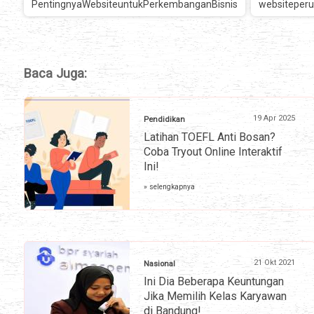
PentingnyaWebsiteuntukPerkembanganBisnis
websiteper
Baca Juga:
19 Apr 2025
Pendidikan
Latihan TOEFL Anti Bosan?
Coba Tryout Online Interaktif
Ini!
» selengkapnya
21 Okt 2021
Nasional
Ini Dia Beberapa Keuntungan
Jika Memilih Kelas Karyawan
di Bandung!