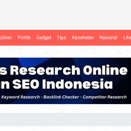
uliner
Politik
Gadget
Tips
Kesehatan
Nasional
Lif