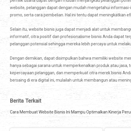
pemilik usaha dapat dengan mudah menjangkau pelanggan potensial
website, pelanggan dapat dengan mudah mengetahui informasi-in
promo, serta cara pembelian. Hal ini tentu dapat meningkatkan e
Selain itu, website bisnis juga dapat menjadi alat untuk memba
informatif, citra positif dan profesionalisme bisnis Anda dapat 
pelanggan potensial sehingga mereka lebih percaya untuk melaku
Dengan demikian, dapat disimpulkan bahwa memiliki website m
hanya sebagai sarana untuk memperkenalkan produk atau jasa, 
kepercayaan pelanggan, dan memperkuat citra merek bisnis Anda. 
bersaing di era digital ini, mulailah untuk membangun atau menin
Berita Terkait
Cara Membuat Website Bisnis Ini Mampu Optimalkan Kinerja Per