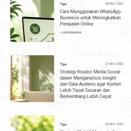
28 Mei 2026
Tips
Cara Menggunakan WhatsApp
Business untuk Meningkatkan
Penjualan Online
» selengkapnya
27 Mei 2026
Tips
Strategi Kreator Media Sosial
dalam Menganalisis Insight
dan Data Audiens agar Konten
Lebih Tepat Sasaran dan
Berkembang Lebih Cepat
» selengkapnya
26 Mei 2026
Tips