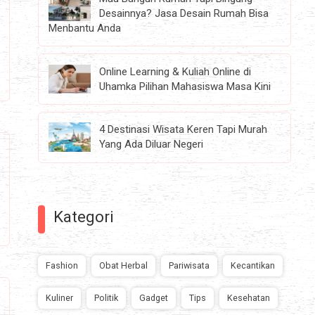
Desainnya? Jasa Desain Rumah Bisa
Menbantu Anda
Online Learning & Kuliah Online di
Uhamka Pilihan Mahasiswa Masa Kini
4 Destinasi Wisata Keren Tapi Murah
Yang Ada Diluar Negeri
Kategori
Fashion
Obat Herbal
Pariwisata
Kecantikan
Kuliner
Politik
Gadget
Tips
Kesehatan