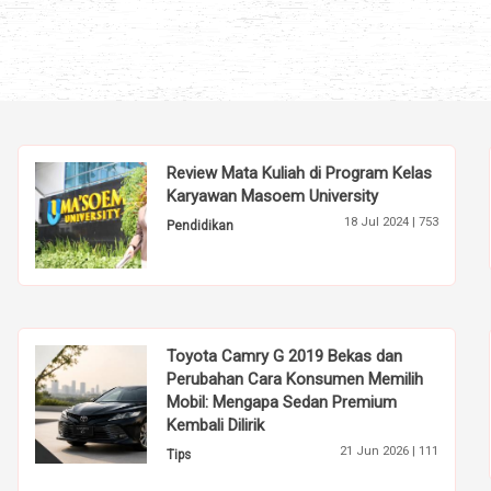
Review Mata Kuliah di Program Kelas
Karyawan Masoem University
18 Jul 2024 |
753
Pendidikan
Toyota Camry G 2019 Bekas dan
Perubahan Cara Konsumen Memilih
Mobil: Mengapa Sedan Premium
Kembali Dilirik
21 Jun 2026 |
111
Tips