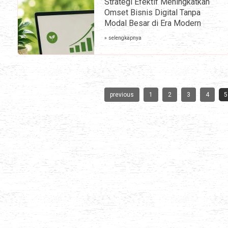
Strategi Efektif Meningkatkan
Omset Bisnis Digital Tanpa
Modal Besar di Era Modern
» selengkapnya
previous
1
2
3
4
5