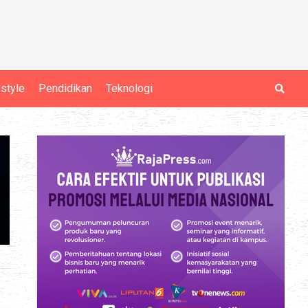
estyle
Pendidikan
Teknologi