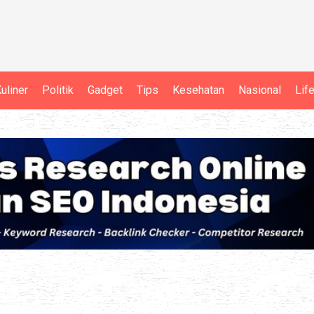
uliner
Politik
Gadget
Tips
Kesehatan
Nasional
Lif