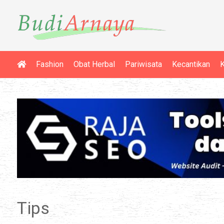
Fashion
Obat Herbal
Pariwisata
Kecantikan
K
Tips