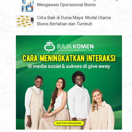
Mengawasi Operasional Bisnis
Citra Baik di Dunia Maya: Modal Utama
Bisnis Bertahan dan Tumbuh