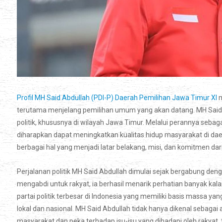
Profil MH Said Abdullah (PDI-P) Daerah Pemilihan Jawa Timur XI
m
terutama menjelang pemilihan umum yang akan datang. MH Said A
politik, khususnya di wilayah Jawa Timur. Melalui perannya sebag
diharapkan dapat meningkatkan kualitas hidup masyarakat di dae
berbagai hal yang menjadi latar belakang, misi, dan komitmen dari
Perjalanan politik MH Said Abdullah dimulai sejak bergabung de
mengabdi untuk rakyat, ia berhasil menarik perhatian banyak kalan
partai politik terbesar di Indonesia yang memiliki basis massa 
lokal dan nasional. MH Said Abdullah tidak hanya dikenal sebagai
masyarakat dan peka terhadap isu-isu yang dihadapi oleh rakyat,