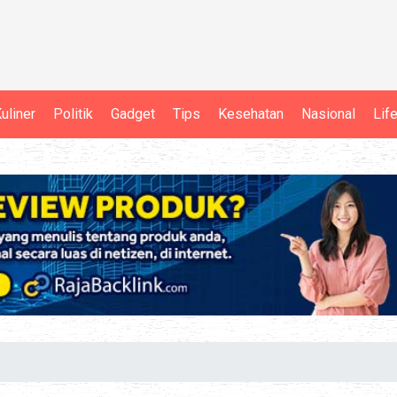
uliner
Politik
Gadget
Tips
Kesehatan
Nasional
Lif