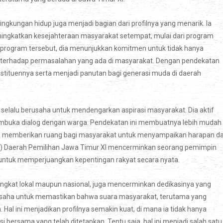
lingkungan hidup juga menjadi bagian dari profilnya yang menarik. Ia
meningkatkan kesejahteraan masyarakat setempat, mulai dari program
i program tersebut, dia menunjukkan komitmen untuk tidak hanya
lusi terhadap permasalahan yang ada di masyarakat. Dengan pendekatan
nstituennya serta menjadi panutan bagi generasi muda di daerah
 selalu berusaha untuk mendengarkan aspirasi masyarakat. Dia aktif
mbuka dialog dengan warga. Pendekatan ini membuatnya lebih mudah
a memberikan ruang bagi masyarakat untuk menyampaikan harapan d
I-P) Daerah Pemilihan Jawa Timur XI mencerminkan seorang pemimpin
n untuk memperjuangkan kepentingan rakyat secara nyata.
 tingkat lokal maupun nasional, juga mencerminkan dedikasinya yang
rusaha untuk memastikan bahwa suara masyarakat, terutama yang
 Hal ini menjadikan profilnya semakin kuat, di mana ia tidak hanya
si bersama yang telah ditetapkan. Tentu saja, hal ini menjadi salah satu