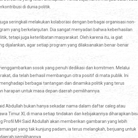
ontribusi di dunia politik.
ga seringkali melakukan kolaborasi dengan berbagai organisasi non-
gram yang berkelanjutan. Dia sangat menyadari bahwa keberhasilan
k, tetapi juga keterlibatan masyarakat. Oleh karena itu, ia giat
ng dijalankan, agar setiap program yang dilaksanakan benar-benar
.
enggambarkan sosok yang penuh dedikasi dan komitmen. Melalui
at, dia telah berhasil membangun citra positif di mata publik. Ini
 menghadapi berbagai tantangan dan dinamika politik yang terus
i dan harapan untuk masa depan daerah pemilihannya.
aid Abdullah bukan hanya sekadar nama dalam daftar caleg atau
wa Timur XI, di mana setiap tindakan dan kebijakannya diharapkan bis
g Profil MH Said Abdullah akan memberikan gambaran yang lebih
semangat yang tak kunjung padam, ia terus melangkah, berjuang untuk
 daerah pemilihannya.