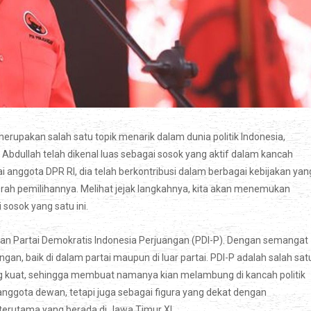
erupakan salah satu topik menarik dalam dunia politik Indonesia,
bdullah telah dikenal luas sebagai sosok yang aktif dalam kancah
ai anggota DPR RI, dia telah berkontribusi dalam berbagai kebijakan yan
rah pemilihannya. Melihat jejak langkahnya, kita akan menemukan
 sosok yang satu ini.
ngan Partai Demokratis Indonesia Perjuangan (PDI-P). Dengan semangat
gan, baik di dalam partai maupun di luar partai. PDI-P adalah salah sat
yang kuat, sehingga membuat namanya kian melambung di kancah politik
 anggota dewan, tetapi juga sebagai figura yang dekat dengan
 terutama yang berada di Jawa Timur XI.