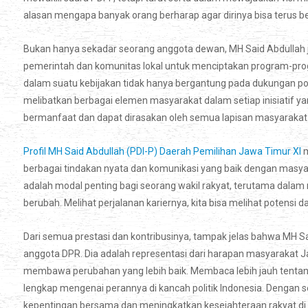
alasan mengapa banyak orang berharap agar dirinya bisa terus berk
Bukan hanya sekadar seorang anggota dewan, MH Said Abdullah ju
pemerintah dan komunitas lokal untuk menciptakan program-pro
dalam suatu kebijakan tidak hanya bergantung pada dukungan politi
melibatkan berbagai elemen masyarakat dalam setiap inisiatif ya
bermanfaat dan dapat dirasakan oleh semua lapisan masyarakat
Profil MH Said Abdullah (PDI-P) Daerah Pemilihan Jawa Timur XI
m
berbagai tindakan nyata dan komunikasi yang baik dengan masyarak
adalah modal penting bagi seorang wakil rakyat, terutama dalam
berubah. Melihat perjalanan kariernya, kita bisa melihat potens
Dari semua prestasi dan kontribusinya, tampak jelas bahwa MH S
anggota DPR. Dia adalah representasi dari harapan masyarakat Ja
membawa perubahan yang lebih baik. Membaca lebih jauh tentan
lengkap mengenai perannya di kancah politik Indonesia. Dengan 
kepentingan bersama dan meningkatkan kesejahteraan rakyat di