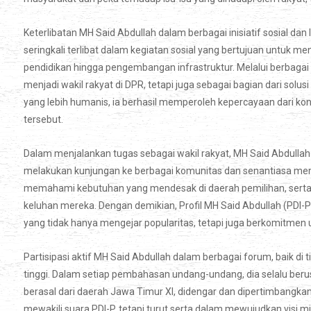
Keterlibatan MH Said Abdullah dalam berbagai inisiatif sosial dan 
seringkali terlibat dalam kegiatan sosial yang bertujuan untuk 
pendidikan hingga pengembangan infrastruktur. Melalui berbaga
menjadi wakil rakyat di DPR, tetapi juga sebagai bagian dari so
yang lebih humanis, ia berhasil memperoleh kepercayaan dari ko
tersebut.
Dalam menjalankan tugas sebagai wakil rakyat, MH Said Abdullah
melakukan kunjungan ke berbagai komunitas dan senantiasa me
memahami kebutuhan yang mendesak di daerah pemilihan, sert
keluhan mereka. Dengan demikian, Profil MH Said Abdullah (PD
yang tidak hanya mengejar popularitas, tetapi juga berkomitme
Partisipasi aktif MH Said Abdullah dalam berbagai forum, baik di
tinggi. Dalam setiap pembahasan undang-undang, dia selalu be
berasal dari daerah Jawa Timur XI, didengar dan dipertimbangkan.
mewakili suara PDI-P, tetapi turut serta dalam mewujudkan visi mi