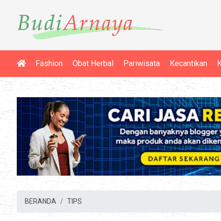
Fashion
Obat Herbal
Pariwisata
Kecantikan
K
BERANDA
TIPS