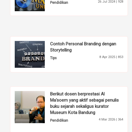
26 Jul 2024 |
928
Pendidikan
Contoh Personal Branding dengan
Storytelling
8 Apr 2025 |
853
Tips
Berikut dosen berprestasi Al
Ma'soem yang aktif sebagai penulis
buku sejarah sekaligus kurator
Museum Kota Bandung
4 Mar 2026 |
364
Pendidikan