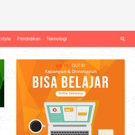
estyle
Pendidikan
Teknologi