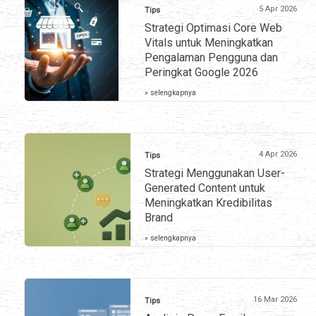
5 Apr 2026
Tips
Strategi Optimasi Core Web
Vitals untuk Meningkatkan
Pengalaman Pengguna dan
Peringkat Google 2026
» selengkapnya
4 Apr 2026
Tips
Strategi Menggunakan User-
Generated Content untuk
Meningkatkan Kredibilitas
Brand
» selengkapnya
16 Mar 2026
Tips