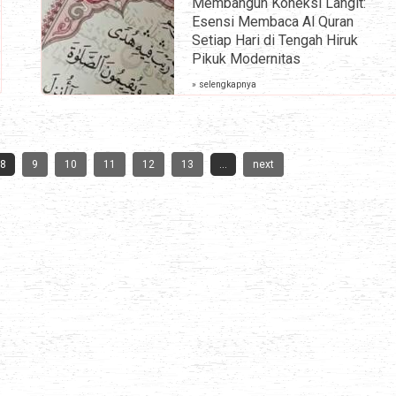
Membangun Koneksi Langit:
Esensi Membaca Al Quran
Setiap Hari di Tengah Hiruk
Pikuk Modernitas
» selengkapnya
8
9
10
11
12
13
...
next