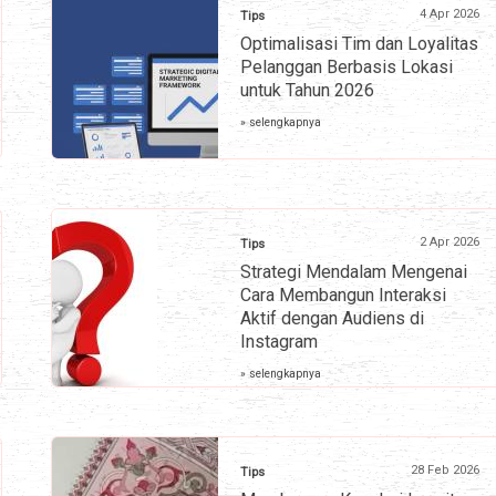
4 Apr 2026
Tips
Optimalisasi Tim dan Loyalitas
Pelanggan Berbasis Lokasi
untuk Tahun 2026
» selengkapnya
2 Apr 2026
Tips
Strategi Mendalam Mengenai
Cara Membangun Interaksi
Aktif dengan Audiens di
Instagram
» selengkapnya
28 Feb 2026
Tips