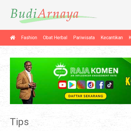
Fashion
Obat Herbal
Pariwisata
Kecantikan
K
Tips