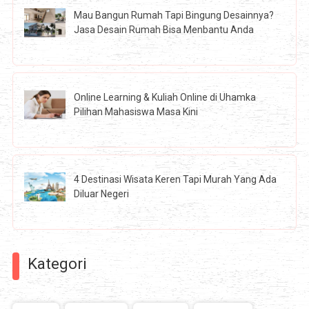
Mau Bangun Rumah Tapi Bingung Desainnya?
Jasa Desain Rumah Bisa Menbantu Anda
Online Learning & Kuliah Online di Uhamka
Pilihan Mahasiswa Masa Kini
4 Destinasi Wisata Keren Tapi Murah Yang Ada
Diluar Negeri
Kategori