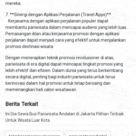
mereka.
7. **Sinergi dengan Aplikasi Perjalanan (Travel Apps)**
Kerjasama dengan aplikasi perjalanan populer dapat
membantu pariwisata dalam mencapai audiens yang lebih luas.
Pemasangan iklan atau kerjasama promosi dengan aplikasi
perjalanan dapat menjadi cara yang efektif untuk menjalankan
promosi destinasi wisata.
Dengan menerapkan teknik promosi revolusioner di atas,
pariwisata di era digital dapat mencapai tingkat promosi yang
lebih efektif dan efisien. Dalam dunia yang terus berkembang
secara digital, penting bagi industri pariwisata untuk terus
berinovasi dalam hal promosi untuk tetap bersaing dan
memenangkan hati calon wisatawan.
Berita Terkait
Ini Dia Sewa Bus Pariwisata Andalan di Jakarta Pilihan Terbaik
Untuk Wisata Luar Kota