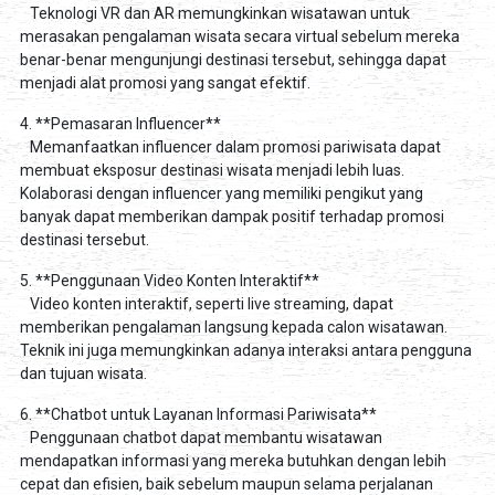
Teknologi VR dan AR memungkinkan wisatawan untuk
merasakan pengalaman wisata secara virtual sebelum mereka
benar-benar mengunjungi destinasi tersebut, sehingga dapat
menjadi alat promosi yang sangat efektif.
4. **Pemasaran Influencer**
Memanfaatkan influencer dalam promosi pariwisata dapat
membuat eksposur destinasi wisata menjadi lebih luas.
Kolaborasi dengan influencer yang memiliki pengikut yang
banyak dapat memberikan dampak positif terhadap promosi
destinasi tersebut.
5. **Penggunaan Video Konten Interaktif**
Video konten interaktif, seperti live streaming, dapat
memberikan pengalaman langsung kepada calon wisatawan.
Teknik ini juga memungkinkan adanya interaksi antara pengguna
dan tujuan wisata.
6. **Chatbot untuk Layanan Informasi Pariwisata**
Penggunaan chatbot dapat membantu wisatawan
mendapatkan informasi yang mereka butuhkan dengan lebih
cepat dan efisien, baik sebelum maupun selama perjalanan