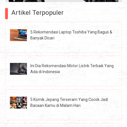
Artikel Terpopuler
5 Rekomendasi Laptop Toshiba Yang Bagus &
Banyak Dicari
Ini Dia Rekomendasi Motor Listrik Terbaik Yang
Ada di Indonesia
5 Komik Jepang Terseram Yang Cocok Jadi
Bacaan Kamu di Malam Hari