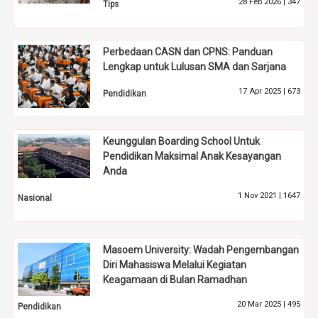
28 Feb 2026 |
347
Tips
Perbedaan CASN dan CPNS: Panduan
Lengkap untuk Lulusan SMA dan Sarjana
17 Apr 2025 |
673
Pendidikan
Keunggulan Boarding School Untuk
Pendidikan Maksimal Anak Kesayangan
Anda
1 Nov 2021 |
1647
Nasional
Masoem University: Wadah Pengembangan
Diri Mahasiswa Melalui Kegiatan
Keagamaan di Bulan Ramadhan
20 Mar 2025 |
495
Pendidikan