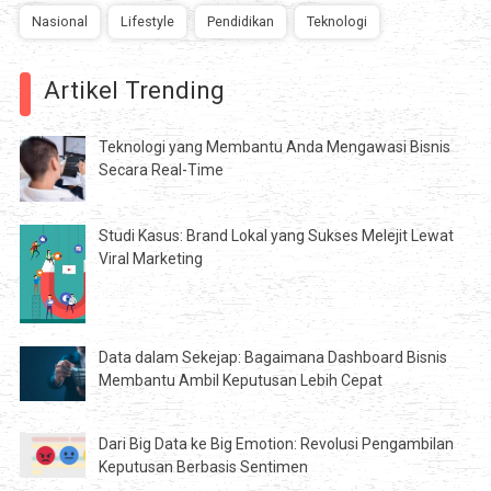
Nasional
Lifestyle
Pendidikan
Teknologi
Artikel Trending
Teknologi yang Membantu Anda Mengawasi Bisnis
Secara Real-Time
Studi Kasus: Brand Lokal yang Sukses Melejit Lewat
Viral Marketing
Data dalam Sekejap: Bagaimana Dashboard Bisnis
Membantu Ambil Keputusan Lebih Cepat
Dari Big Data ke Big Emotion: Revolusi Pengambilan
Keputusan Berbasis Sentimen