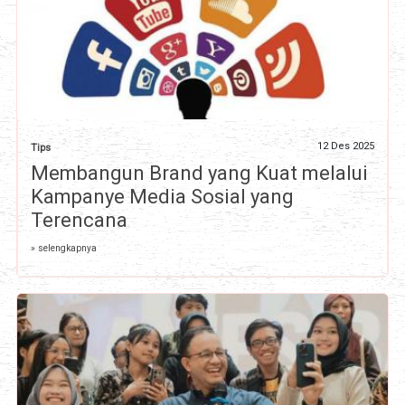
12 Des 2025
Tips
Membangun Brand yang Kuat melalui
Kampanye Media Sosial yang
Terencana
» selengkapnya