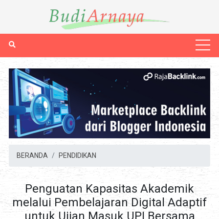
BERANDA
PENDIDIKAN
Penguatan Kapasitas Akademik
melalui Pembelajaran Digital Adaptif
untuk Ujian Masuk UPI Bersama