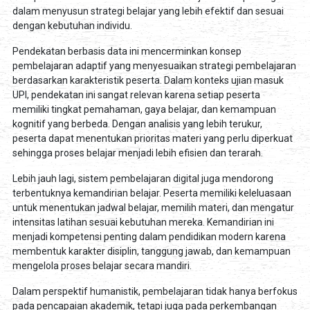
dalam menyusun strategi belajar yang lebih efektif dan sesuai
dengan kebutuhan individu.
Pendekatan berbasis data ini mencerminkan konsep
pembelajaran adaptif yang menyesuaikan strategi pembelajaran
berdasarkan karakteristik peserta. Dalam konteks ujian masuk
UPI, pendekatan ini sangat relevan karena setiap peserta
memiliki tingkat pemahaman, gaya belajar, dan kemampuan
kognitif yang berbeda. Dengan analisis yang lebih terukur,
peserta dapat menentukan prioritas materi yang perlu diperkuat
sehingga proses belajar menjadi lebih efisien dan terarah.
Lebih jauh lagi, sistem pembelajaran digital juga mendorong
terbentuknya kemandirian belajar. Peserta memiliki keleluasaan
untuk menentukan jadwal belajar, memilih materi, dan mengatur
intensitas latihan sesuai kebutuhan mereka. Kemandirian ini
menjadi kompetensi penting dalam pendidikan modern karena
membentuk karakter disiplin, tanggung jawab, dan kemampuan
mengelola proses belajar secara mandiri.
Dalam perspektif humanistik, pembelajaran tidak hanya berfokus
pada pencapaian akademik, tetapi juga pada perkembangan