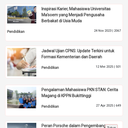
Inspirasi Karier, Mahasiswa Universitas
Ma’soem yang Menjadi Pengusaha
Berbakat di Usia Muda
24 Nov 2023 |
2067
Pendidikan
Jadwal Ujian CPNS: Update Terkini untuk
Formasi Kementerian dan Daerah
12 Mei 2025 |
501
Pendidikan
Pengalaman Mahasiswa PKN STAN: Cerita
Magang di KPPN Bukittinggi
27 Apr 2025 |
649
Pendidikan
Peran Porsche dalam Pengembangan