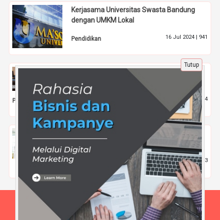
Kerjasama Universitas Swasta Bandung
dengan UMKM Lokal
16 Jul 2024 |
941
Pendidikan
Tutup
Kuliah Malam di Bandung Kelas Karyawan
Ma'soem University untuk Pekerja Sibuk
11 Sep 2024 |
964
Pendidikan
Jalur Prestasi OSIS Masuk Kedokteran
Peluang yang Masih Jarang Disadari Siswa
31 Des 2025 |
413
Pendidikan
Beranda
Tentang Kami