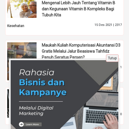
Mengenal Lebih Jauh Tentang Vitamin B
dan Kegunaan Vitamin B Kompleks Bagi
Tubuh Kita
15 Des 2021 |
2317
Kesehatan
Maukah Kuliah Komputerisasi Akuntansi D3
Gratis Melalui Jalur Beasiswa Tahfidz
Penuh Seratus Persen?
Tutup
7 Feb 2026 |
351
Pendidikan
Program Sains dan Teknologi Unggulan di
Ekstrakurikuler IPTEK Pesantren Al
Masoem Bandung
3 Jun 2024 |
1400
Pendidikan