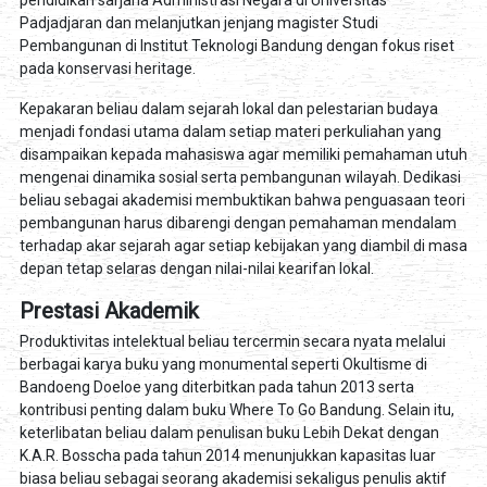
pendidikan sarjana Administrasi Negara di Universitas
Padjadjaran dan melanjutkan jenjang magister Studi
Pembangunan di Institut Teknologi Bandung dengan fokus riset
pada konservasi heritage.
Kepakaran beliau dalam sejarah lokal dan pelestarian budaya
menjadi fondasi utama dalam setiap materi perkuliahan yang
disampaikan kepada mahasiswa agar memiliki pemahaman utuh
mengenai dinamika sosial serta pembangunan wilayah. Dedikasi
beliau sebagai akademisi membuktikan bahwa penguasaan teori
pembangunan harus dibarengi dengan pemahaman mendalam
terhadap akar sejarah agar setiap kebijakan yang diambil di masa
depan tetap selaras dengan nilai-nilai kearifan lokal.
Prestasi Akademik
Produktivitas intelektual beliau tercermin secara nyata melalui
berbagai karya buku yang monumental seperti Okultisme di
Bandoeng Doeloe yang diterbitkan pada tahun 2013 serta
kontribusi penting dalam buku Where To Go Bandung. Selain itu,
keterlibatan beliau dalam penulisan buku Lebih Dekat dengan
K.A.R. Bosscha pada tahun 2014 menunjukkan kapasitas luar
biasa beliau sebagai seorang akademisi sekaligus penulis aktif