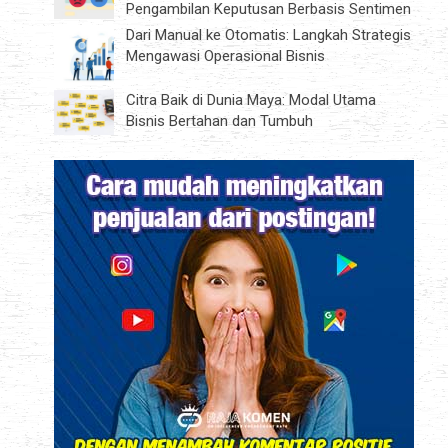
Pengambilan Keputusan Berbasis Sentimen
Dari Manual ke Otomatis: Langkah Strategis
Mengawasi Operasional Bisnis
Citra Baik di Dunia Maya: Modal Utama
Bisnis Bertahan dan Tumbuh