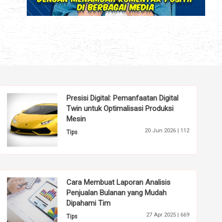
Presisi Digital: Pemanfaatan Digital
Twin untuk Optimalisasi Produksi
Mesin
20 Jun 2026 |
112
Tips
Cara Membuat Laporan Analisis
Penjualan Bulanan yang Mudah
Dipahami Tim
27 Apr 2025 |
669
Tips