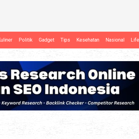
uliner
Politik
Gadget
Tips
Kesehatan
Nasional
Lif