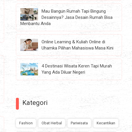
Mau Bangun Rumah Tapi Bingung
Desainnya? Jasa Desain Rumah Bisa
Menbantu Anda
Online Learning & Kuliah Online di
Uhamka Pilihan Mahasiswa Masa Kini
4 Destinasi Wisata Keren Tapi Murah
Yang Ada Diluar Negeri
Kategori
Fashion
Obat Herbal
Pariwisata
Kecantikan