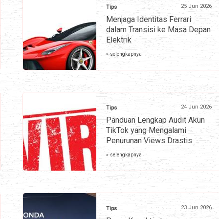
25 Jun 2026
Tips
Menjaga Identitas Ferrari
dalam Transisi ke Masa Depan
Elektrik
» selengkapnya
24 Jun 2026
Tips
Panduan Lengkap Audit Akun
TikTok yang Mengalami
Penurunan Views Drastis
» selengkapnya
23 Jun 2026
Tips