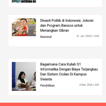
Dinasti Politik di Indonesia: Jokowi
dan Program Bansos untuk
Menangkan Gibran
31 Jan 2024 |
1234
Nasional
Bagaimana Cara Kuliah S1
Informatika Dengan Biaya Terjangkau
Dan Sistem Cicilan Di Kampus
Swasta
4 Mar 2026 |
335
Pendidikan