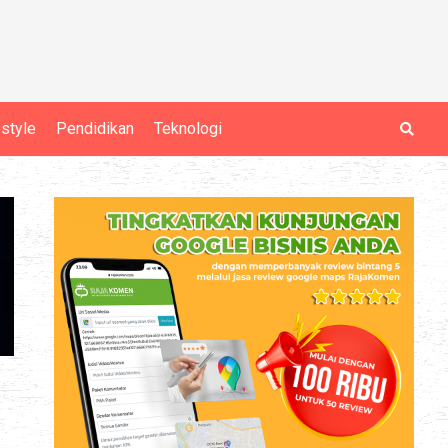
estyle
Pendidikan
Teknologi