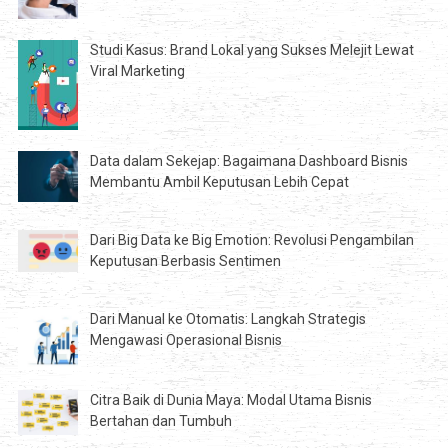
Studi Kasus: Brand Lokal yang Sukses Melejit Lewat
Viral Marketing
Data dalam Sekejap: Bagaimana Dashboard Bisnis
Membantu Ambil Keputusan Lebih Cepat
Dari Big Data ke Big Emotion: Revolusi Pengambilan
Keputusan Berbasis Sentimen
Dari Manual ke Otomatis: Langkah Strategis
Mengawasi Operasional Bisnis
Citra Baik di Dunia Maya: Modal Utama Bisnis
Bertahan dan Tumbuh