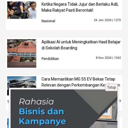
Ketika Negara Tidak Jujur dan Berlaku Adil,
Maka Rakyat Pasti Berontak!
24 Jan 2024 |
1270
Nasional
Aplikasi AI untuk Meningkatkan Hasil Belajar
di Sekolah Boarding
8 Nov 2024 |
1042
Pendidikan
Cara Memastikan MG S5 EV Bekas Tetap
Relevan dengan Perkembangan Kendaraan
Tutup
Listrik di Masa Depan
29 Jun 2026 |
129
Tips
Kuliah Manajemen Bisnis Syariah di
Bandung: Langkah Nyata Menuju Karier