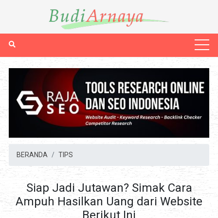
BERANDA
TIPS
Siap Jadi Jutawan? Simak Cara
Ampuh Hasilkan Uang dari Website
Berikut Ini