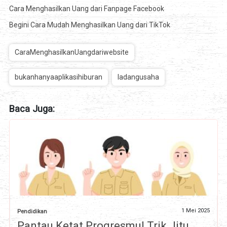
Cara Menghasilkan Uang dari Fanpage Facebook
Begini Cara Mudah Menghasilkan Uang dari TikTok
CaraMenghasilkanUangdariwebsite
bukanhanyaaplikasihiburan
ladangusaha
Baca Juga:
1 Mei 2025
Pendidikan
Pantau Ketat Progresmu! Trik Jitu