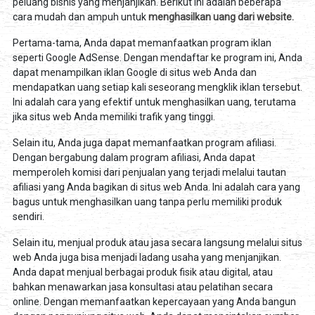
peluang bisnis yang menjanjikan. Berikut ini adalah beberapa
cara mudah dan ampuh untuk
menghasilkan uang dari website.
Pertama-tama, Anda dapat memanfaatkan program iklan
seperti Google AdSense. Dengan mendaftar ke program ini, Anda
dapat menampilkan iklan Google di situs web Anda dan
mendapatkan uang setiap kali seseorang mengklik iklan tersebut.
Ini adalah cara yang efektif untuk menghasilkan uang, terutama
jika situs web Anda memiliki trafik yang tinggi.
Selain itu, Anda juga dapat memanfaatkan program afiliasi.
Dengan bergabung dalam program afiliasi, Anda dapat
memperoleh komisi dari penjualan yang terjadi melalui tautan
afiliasi yang Anda bagikan di situs web Anda. Ini adalah cara yang
bagus untuk menghasilkan uang tanpa perlu memiliki produk
sendiri.
Selain itu, menjual produk atau jasa secara langsung melalui situs
web Anda juga bisa menjadi ladang usaha yang menjanjikan.
Anda dapat menjual berbagai produk fisik atau digital, atau
bahkan menawarkan jasa konsultasi atau pelatihan secara
online. Dengan memanfaatkan kepercayaan yang Anda bangun