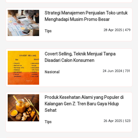
Strategi Manajemen Penjualan Toko untuk
Menghadapi Musim Promo Besar
28 Apr 2025 |
479
Tips
Covert Selling, Teknik Menjual Tanpa
Disadari Calon Konsumen
24 Jun 2024 |
731
Nasional
Produk Kesehatan Alami yang Populer di
Kalangan Gen Z: Tren Baru Gaya Hidup
Sehat
26 Apr 2025 |
523
Tips