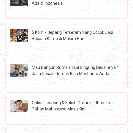
Ada di Indonesia
5 Komik Jepang Terseram Yang Cocok Jadi
Bacaan Kamu di Malam Hari
Mau Bangun Rumah Tapi Bingung Desainnya?
Jasa Desain Rumah Bisa Menbantu Anda
Online Learning & Kuliah Online di Uhamka
Pilihan Mahasiswa Masa Kini