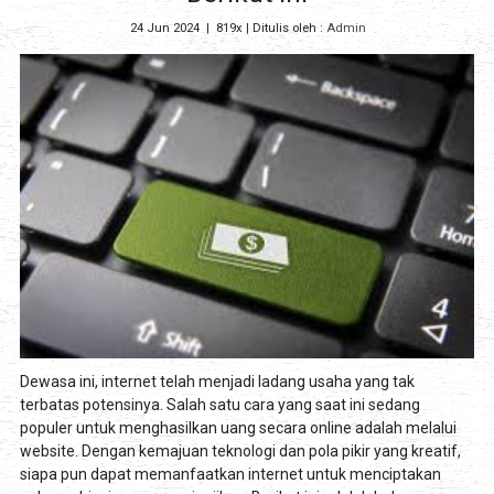
24 Jun 2024
|
819x
| Ditulis oleh :
Admin
Dewasa ini, internet telah menjadi ladang usaha yang tak
terbatas potensinya. Salah satu cara yang saat ini sedang
populer untuk menghasilkan uang secara online adalah melalui
website. Dengan kemajuan teknologi dan pola pikir yang kreatif,
siapa pun dapat memanfaatkan internet untuk menciptakan