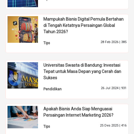
Mampukah Bisnis Digital Pemula Bertahan
di Tengah Ketatnya Persaingan Global
Tahun 2026?
28 Feb 2026 |
385
Tips
Universitas Swasta di Bandung: Investasi
Tepat untuk Masa Depan yang Cerah dan
Sukses
26 Jul 2024 |
931
Pendidikan
Apakah Bisnis Anda Siap Menguasai
Persaingan Internet Marketing 2026?
25 Des 2025 |
416
Tips