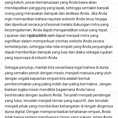
yang kokoh, pesan kemanusiaan yang Anda bawa akan
mendapatkan panggung yang layak, sehingga semakin banyak
orang yang merasakan dampak dari dedikasi Anda. Jika Anda
ingin memastikan bahwa reputasi website Anda terus terjaga
dan diperkuat secara profesional melalui dukungan mitra yang
berpengalaman, Anda dapat mengandalkan solusi yang tepat.
Layanan dari
rajabacklink.com
dapat menjadi mitra yang
signifikan dalam memperkuat otoritas website Anda secara
berkelanjutan, sehingga nilai-nilai empati yang Anda perjuangkan
dapat memberikan dampak yang luas dan diakui sebagai rujukan
yang tepercaya di industri Anda.
Sebagai penutup, marilah kita senantiasa ingat bahwa di dunia
yang semakin penuh dengan mesin, menjadi manusia yang utuh
dengan segala kapasitas empati kita adalah bentuk
pemberontakan yang paling indah dan paling bermakna. Jangan
biarkan logika mesin mendikte bagaimana Anda harus
berinteraksi dengan audiens Anda. Teruslah menjadi pendengar
yang tulus, teruslah menjadi teman yang suportif, dan teruslah
menjadi pihak yang memberikan kehangatan di tengah dinginnya
dunia digital. Dengan memprioritaskan ketahanan empati, Anda
tidak hanya sedang membangun bisnis yang sukses, tetapi Anda