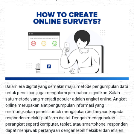
Dalam era digital yang semakin maju, metode pengumpulan data
untuk penelitian juga mengalami perubahan signifikan. Salah
satu metode yang menjadi populer adalah
angket online
. Angket
online merupakan alat pengumpulan informasi yang
memungkinkan peneliti untuk mengajukan pertanyaan kepada
responden melalui platform digital. Dengan menggunakan
perangkat seperti komputer, tablet, atau smartphone, responden
dapat menjawab pertanyaan dengan lebih fleksibel dan efisien.