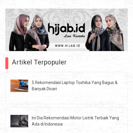
Artikel Terpopuler
5 Rekomendasi Laptop Toshiba Yang Bagus &
Banyak Dicari
Ini Dia Rekomendasi Motor Listrik Terbaik Yang
Ada di Indonesia