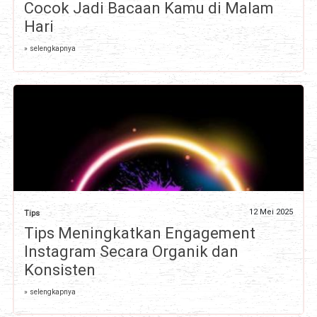
Cocok Jadi Bacaan Kamu di Malam
Hari
» selengkapnya
12 Mei 2025
Tips
Tips Meningkatkan Engagement
Instagram Secara Organik dan
Konsisten
» selengkapnya