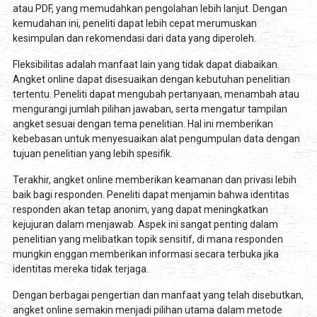
atau PDF, yang memudahkan pengolahan lebih lanjut. Dengan
kemudahan ini, peneliti dapat lebih cepat merumuskan
kesimpulan dan rekomendasi dari data yang diperoleh.
Fleksibilitas adalah manfaat lain yang tidak dapat diabaikan.
Angket online dapat disesuaikan dengan kebutuhan penelitian
tertentu. Peneliti dapat mengubah pertanyaan, menambah atau
mengurangi jumlah pilihan jawaban, serta mengatur tampilan
angket sesuai dengan tema penelitian. Hal ini memberikan
kebebasan untuk menyesuaikan alat pengumpulan data dengan
tujuan penelitian yang lebih spesifik.
Terakhir, angket online memberikan keamanan dan privasi lebih
baik bagi responden. Peneliti dapat menjamin bahwa identitas
responden akan tetap anonim, yang dapat meningkatkan
kejujuran dalam menjawab. Aspek ini sangat penting dalam
penelitian yang melibatkan topik sensitif, di mana responden
mungkin enggan memberikan informasi secara terbuka jika
identitas mereka tidak terjaga.
Dengan berbagai pengertian dan manfaat yang telah disebutkan,
angket online semakin menjadi pilihan utama dalam metode