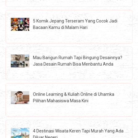
5 Komik Jepang Terseram Yang Cocok Jadi
Bacaan Kamu di Malam Hari
Mau Bangun Rumah Tapi Bingung Desainnya?
Jasa Desain Rumah Bisa Menbantu Anda
Online Learning & Kuliah Online di Uhamka
Pilihan Mahasiswa Masa Kini
4 Destinasi Wisata Keren Tapi Murah Yang Ada
Diluar Negeri