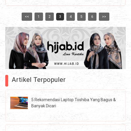
<<
1
2
3
4
5
6
>>
Artikel Terpopuler
5 Rekomendasi Laptop Toshiba Yang Bagus &
Banyak Dicari