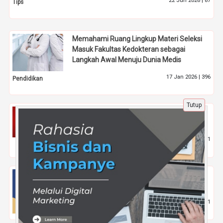
22 Jun 2026 |
87
Tips
Memahami Ruang Lingkup Materi Seleksi
Masuk Fakultas Kedokteran sebagai
Langkah Awal Menuju Dunia Medis
17 Jan 2026 |
396
Pendidikan
Tutup
Ini Dia Cara Terbaru Menaikkan Subscriber
dengan Jasa Comment di Youtube
28 Sep 2021 |
1861
Gadget
Optimalisasi Tim dan Loyalitas Pelanggan
Berbasis Lokasi untuk Tahun 2026
4 Apr 2026 |
191
Tips