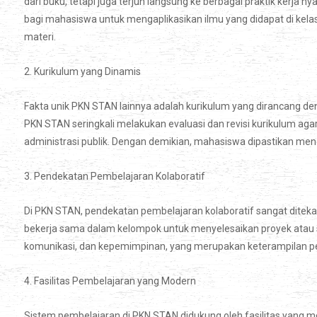
dari buku, tetapi juga terjun langsung ke berbagai praktik kerja
bagi mahasiswa untuk mengaplikasikan ilmu yang didapat di ke
materi.
2. Kurikulum yang Dinamis
Fakta unik PKN STAN lainnya adalah kurikulum yang dirancang de
PKN STAN seringkali melakukan evaluasi dan revisi kurikulum ag
administrasi publik. Dengan demikian, mahasiswa dipastikan mend
3. Pendekatan Pembelajaran Kolaboratif
Di PKN STAN, pendekatan pembelajaran kolaboratif sangat ditek
bekerja sama dalam kelompok untuk menyelesaikan proyek atau stu
komunikasi, dan kepemimpinan, yang merupakan keterampilan pen
4. Fasilitas Pembelajaran yang Modern
Sistem pembelajaran di PKN STAN didukung oleh fasilitas yang mo