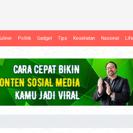
uliner
Politik
Gadget
Tips
Kesehatan
Nasional
Lif