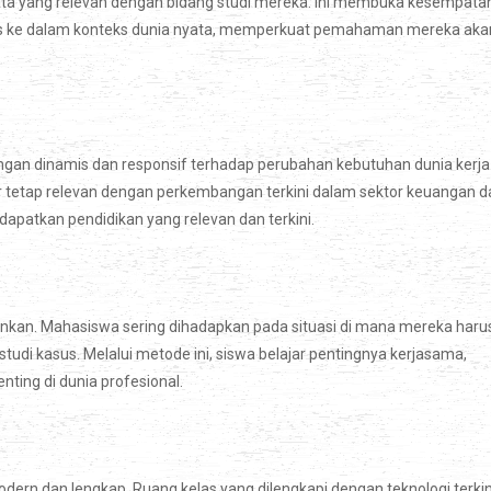
 nyata yang relevan dengan bidang studi mereka. Ini membuka kesempata
las ke dalam konteks dunia nyata, memperkuat pemahaman mereka aka
ngan dinamis dan responsif terhadap perubahan kebutuhan dunia kerja
ar tetap relevan dengan perkembangan terkini dalam sektor keuangan d
apatkan pendidikan yang relevan dan terkini.
ankan. Mahasiswa sering dihadapkan pada situasi di mana mereka haru
di kasus. Melalui metode ini, siswa belajar pentingnya kerjasama,
ting di dunia profesional.
dern dan lengkap. Ruang kelas yang dilengkapi dengan teknologi terkin