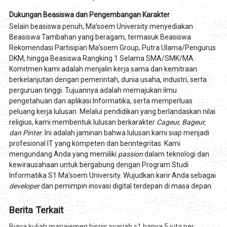
Dukungan Beasiswa dan Pengembangan Karakter
Selain beasiswa penuh, Ma’soem University menyediakan
Beasiswa Tambahan yang beragam, termasuk Beasiswa
Rekomendasi Partisipan Ma'soem Group, Putra Ulama/Pengurus
DKM, hingga Beasiswa Rangking 1 Selama SMA/SMK/MA.
Komitmen kami adalah menjalin kerja sama dan kemitraan
berkelanjutan dengan pemerintah, dunia usaha, industri, serta
perguruan tinggi. Tujuannya adalah memajukan ilmu
pengetahuan dan aplikasi Informatika, serta memperluas
peluang kerja lulusan. Melalui pendidikan yang berlandaskan nilai
religius, kami membentuk lulusan berkarakter
Cageur, Bageur,
dan Pinter
. Ini adalah jaminan bahwa lulusan kami siap menjadi
profesional IT yang kompeten dan berintegritas. Kami
mengundang Anda yang memiliki
passion
dalam teknologi dan
kewirausahaan untuk bergabung dengan Program Studi
Informatika S1 Ma’soem University. Wujudkan karir Anda sebagai
developer
dan pemimpin inovasi digital terdepan di masa depan.
Berita Terkait
Biaya kuliah manajemen bisnis syariah s1 hanya 5 juta per