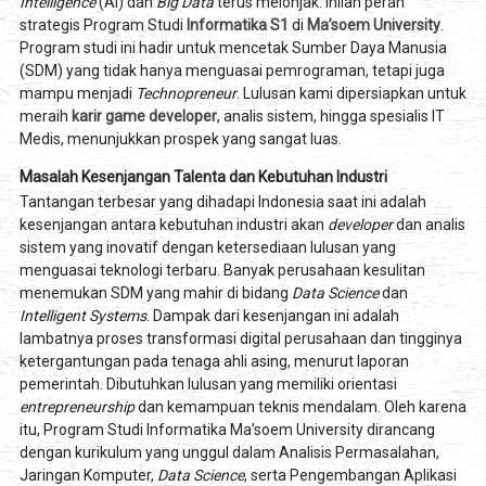
Intelligence
(AI) dan
Big Data
terus melonjak. Inilah peran
strategis Program Studi
Informatika S1
di
Ma’soem University
.
Program studi ini hadir untuk mencetak Sumber Daya Manusia
(SDM) yang tidak hanya menguasai pemrograman, tetapi juga
mampu menjadi
Technopreneur
. Lulusan kami dipersiapkan untuk
meraih
karir game developer
, analis sistem, hingga spesialis IT
Medis, menunjukkan prospek yang sangat luas.
Masalah Kesenjangan Talenta dan Kebutuhan Industri
Tantangan terbesar yang dihadapi Indonesia saat ini adalah
kesenjangan antara kebutuhan industri akan
developer
dan analis
sistem yang inovatif dengan ketersediaan lulusan yang
menguasai teknologi terbaru. Banyak perusahaan kesulitan
menemukan SDM yang mahir di bidang
Data Science
dan
Intelligent Systems
. Dampak dari kesenjangan ini adalah
lambatnya proses transformasi digital perusahaan dan tingginya
ketergantungan pada tenaga ahli asing, menurut laporan
pemerintah. Dibutuhkan lulusan yang memiliki orientasi
entrepreneurship
dan kemampuan teknis mendalam. Oleh karena
itu, Program Studi Informatika Ma’soem University dirancang
dengan kurikulum yang unggul dalam Analisis Permasalahan,
Jaringan Komputer,
Data Science
, serta Pengembangan Aplikasi