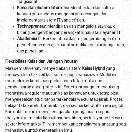
fungsional.
Konsultan Sistem Informasi:
Memberikan konsultasi
kepada perusahaan mengenai perancangan dan
implementasi sistem IT yang efisien.
Technopreneur:
Mendirikan dan mengelola
start-up
di
bidang pengembangan perangkat lunak atau layanan IT.
Akademisi IT:
Berkontribusi dalam pengembangan ilmu
pengetahuan dan aplikasi Informatika melalui pengajaran
dan penelitian.
Fleksibilitas Kelas dan Jaringan Industri
Ma’soem University menyediakan sistem
Kelas Hybrid
yang
menawarkan fleksibilitas optimal bagi mahasiswa. Model ini
memadukan kombinasi perkuliahan tatap muka dan
pembelajaran daring interaktif. Sistem ini sangat mendukung
mahasiswa reguler maupun kelas karyawan untuk tetap bisa
menyelesaikan studi tanpa terkendala waktu atau jarak. Proses
belajar tetap efektif, interaktif, dan sesuai kebutuhan era digital.
Kami aktif dalam menyelenggarakan pengabdian kepada
masyarakat melalui konsultasi, pelatihan, serta layanan teknis di
sektor Informatika/IT. Ini memberikan pengalaman langsung bagi
mahasiswa untuk menerapkan ilmu.