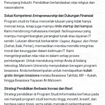
Penunjang Industri. Pendidikan berlandaskan nilai religius dan
nasionalisme.
Solusi Kompetensi
Entrepreneurship
dan Dukungan Finansial
Program studi ini fokus mencetak lulusan yang tidak hanya
mencari kerja, tetapi juga mampu
rintis startup dari kampus
.
Kami mendorong mahasiswa menjadi
Technopreneur
yang
mampu mengembangkan perangkat lunak atau layanan IT
sendiri. Lulusan dibentuk berkarakter
Cageur, Bageur, dan Pinter
(Sehat, Baik, Pintar), memastikan mereka memiliki integritas
moral dan keunggulan dalam keilmuan IT. Kami
mengintegrasikan nilai-nilai ini dalam setiap proses
pembelajaran. Untuk mendukung mimpi Anda di bidang
teknologi, Ma’soem University menyediakan beragam program
beasiswa. Anda berkesempatan untuk mendapatkan
kuliah
gratis dengan beasiswa
melalui Beasiswa Tahfidz, KIP – Kuliah,
hingga Beasiswa Yayasan Al-Ma’soem.
Strategi Pendidikan Berbasis Inovasi dan Riset
Strategi pendidikan di Program Studi Informatika berfokus pada
visi menjadi program studi bermutu tinggi, inovatif, kreatif, dan
berdaya saing tinggi, serta selalu mengikuti perkembangan