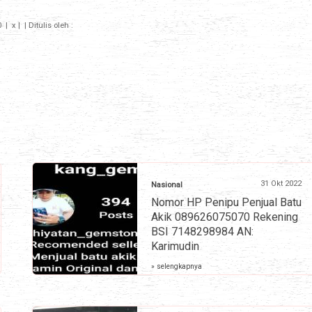
0
|
x |
| Ditulis oleh :
31 Okt 2022
Nasional
Nomor HP Penipu Penjual Batu
Akik 089626075070 Rekening
BSI 7148298984 AN:
Karimudin
» selengkapnya