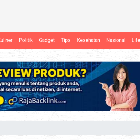
uliner
Politik
Gadget
Tips
Kesehatan
Nasional
Lif