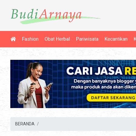
Fashion
Obat Herbal
Pariwisata
Kecantikan
K
BERANDA