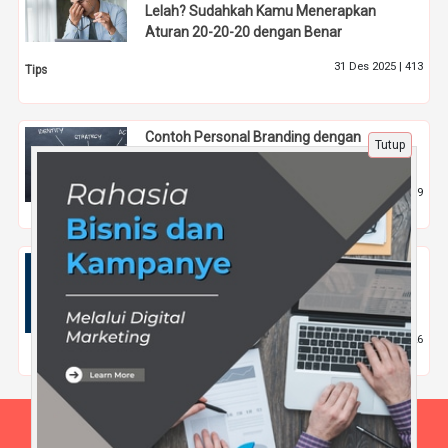
Lelah? Sudahkah Kamu Menerapkan
Aturan 20-20-20 dengan Benar
31 Des 2025 |
413
Tips
Contoh Personal Branding dengan
Tutup
Storytelling
8 Apr 2025 |
859
Tips
Rahasia Menumbuhkan Kepercayaan
Pelanggan Lewat Citra Bisnis yang
Konsisten
25 Apr 2025 |
526
Tips
Beranda
Tentang Kami