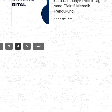
Cara Kampanye Politik Digital
yang Efektif Menarik
Pendukung
» selengkapnya
2
3
4
5
next