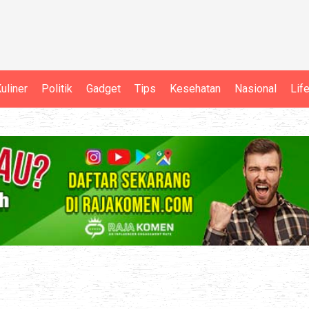
uliner
Politik
Gadget
Tips
Kesehatan
Nasional
Lif