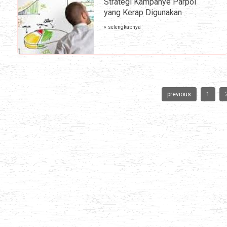
Strategi Kampanye Parpol
yang Kerap Digunakan
» selengkapnya
previous
1