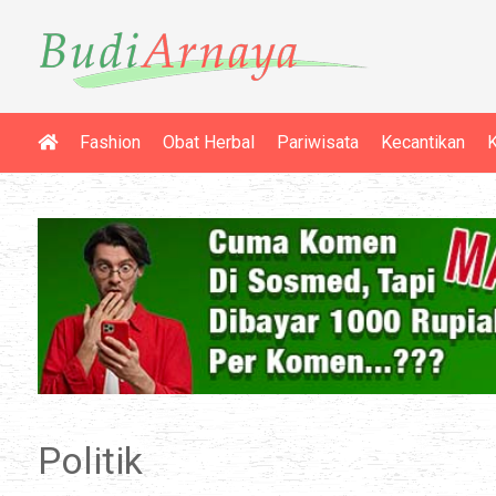
Fashion
Obat Herbal
Pariwisata
Kecantikan
K
Politik