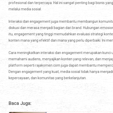
profesional dan terpercaya. Hal ini sangat penting bagi bisnis
melalui media sosial.
Interaksi dan engagement juga membantu membangun komunitas. A
diskusi dan merasa menjadi bagian dari brand. Hubungan emosiona
itu, engagement yang tinggi memudahkan evaluasi strategi konte
konten mana yang efektif dan mana yang perlu diperbaiki. Ini me
Cara meningkatkan interaksi dan engagement merupakan kunci ut
memahami audiens, menyajikan konten yang relevan, dan menjag
platform seperti rajakomen.com juga dapat membantu memperce
Dengan engagement yang kuat, media sosial tidak hanya menjad
kepercayaan, dan komunitas yang berkelanjutan.
Baca Juga: