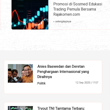
Promosi di Sosmed Edukasi
Trading Pemula Bersama
Rajakomen.com
» selengkapnya
Anies Baswedan dan Deretan
Penghargaan Internasional yang
Diraihnya
12 Sep 2025 |
1157
Politik
Tryout TNI Tamtama Terbaru: