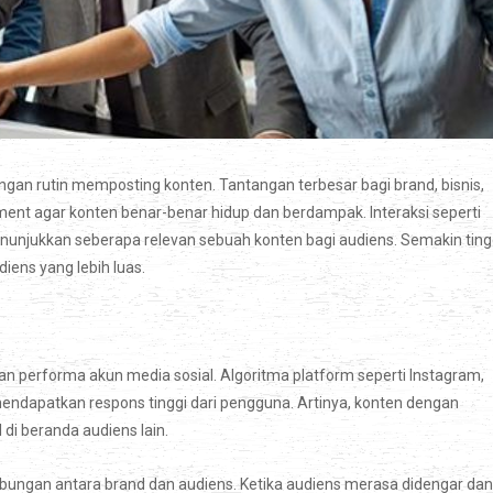
 dengan rutin memposting konten. Tantangan terbesar bagi brand, bisnis,
ent agar konten benar-benar hidup dan berdampak. Interaksi seperti
menunjukkan seberapa relevan sebuah konten bagi audiens. Semakin ting
ens yang lebih luas.
 performa akun media sosial. Algoritma platform seperti Instagram,
ndapatkan respons tinggi dari pengguna. Artinya, konten dengan
di beranda audiens lain.
bungan antara brand dan audiens. Ketika audiens merasa didengar dan