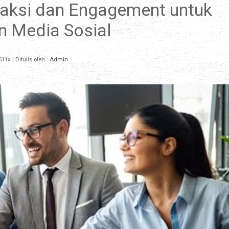
raksi dan Engagement untuk
 Media Sosial
511x
| Ditulis oleh :
Admin