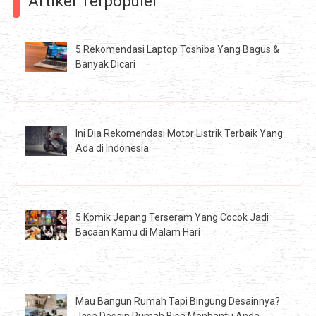
Artikel Terpopuler
5 Rekomendasi Laptop Toshiba Yang Bagus &
Banyak Dicari
Ini Dia Rekomendasi Motor Listrik Terbaik Yang
Ada di Indonesia
5 Komik Jepang Terseram Yang Cocok Jadi
Bacaan Kamu di Malam Hari
Mau Bangun Rumah Tapi Bingung Desainnya?