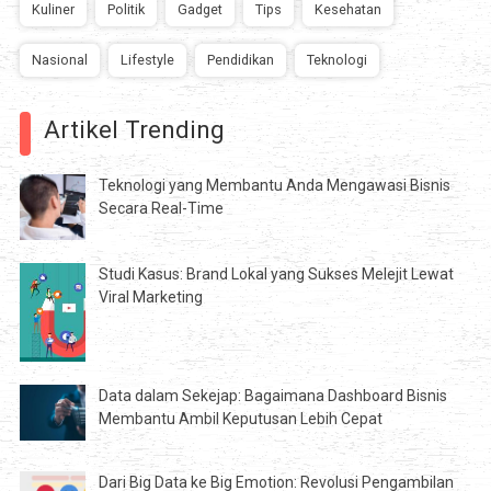
Kuliner
Politik
Gadget
Tips
Kesehatan
Nasional
Lifestyle
Pendidikan
Teknologi
Artikel Trending
Teknologi yang Membantu Anda Mengawasi Bisnis
Secara Real-Time
Studi Kasus: Brand Lokal yang Sukses Melejit Lewat
Viral Marketing
Data dalam Sekejap: Bagaimana Dashboard Bisnis
Membantu Ambil Keputusan Lebih Cepat
Dari Big Data ke Big Emotion: Revolusi Pengambilan