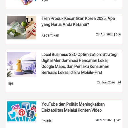
Tren Produk Kecantikan Korea 2025: Apa
yang Harus Anda Ketahui?
28 Apr 2025 |
686
Kecantikan
Local Business SEO Optimization: Strategi
Digital Mendominasi Pencarian Lokal,
Google Maps, dan Perilaku Konsumen
Berbasis Lokasi di Era Mobile-First
22 Jun 2026 |
94
Tips
YouTube dan Politik: Meningkatkan
Elektabilitas Melalui Konten Video
20 Mar 2025 |
642
Politik