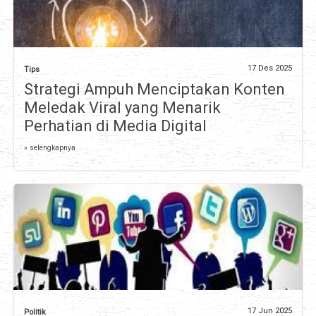
17 Des 2025
Tips
Strategi Ampuh Menciptakan Konten
Meledak Viral yang Menarik
Perhatian di Media Digital
» selengkapnya
17 Jun 2025
Politik