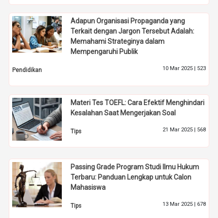
Adapun Organisasi Propaganda yang
Terkait dengan Jargon Tersebut Adalah:
Memahami Strateginya dalam
Mempengaruhi Publik
10 Mar 2025 |
523
Pendidikan
Materi Tes TOEFL: Cara Efektif Menghindari
Kesalahan Saat Mengerjakan Soal
21 Mar 2025 |
568
Tips
Passing Grade Program Studi Ilmu Hukum
Terbaru: Panduan Lengkap untuk Calon
Mahasiswa
13 Mar 2025 |
678
Tips