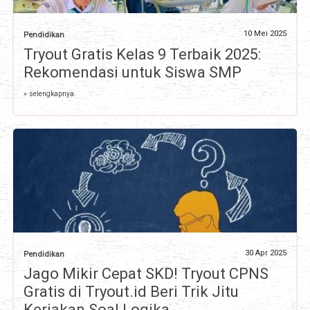
10 Mei 2025
Pendidikan
Tryout Gratis Kelas 9 Terbaik 2025:
Rekomendasi untuk Siswa SMP
» selengkapnya
30 Apr 2025
Pendidikan
Jago Mikir Cepat SKD! Tryout CPNS
Gratis di Tryout.id Beri Trik Jitu
Kerjakan Soal Logika