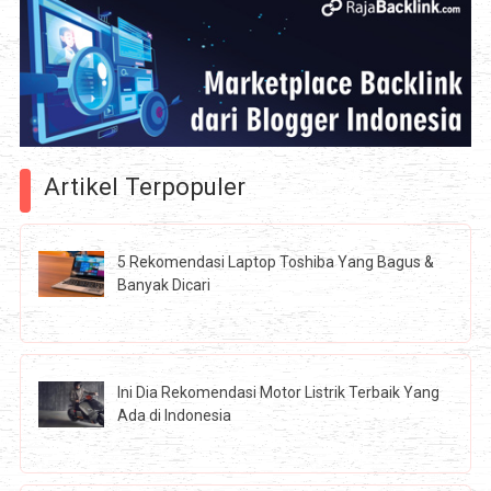
Artikel Terpopuler
5 Rekomendasi Laptop Toshiba Yang Bagus &
Banyak Dicari
Ini Dia Rekomendasi Motor Listrik Terbaik Yang
Ada di Indonesia