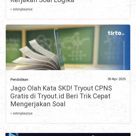
» selengkapnya
30 Apr 2025
Pendidikan
Jago Olah Kata SKD! Tryout CPNS
Gratis di Tryout.id Beri Trik Cepat
Mengerjakan Soal
» selengkapnya