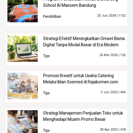
School Al Masoem Bandung
20 Jun 2024 |
1152
Pendidikan
Strategi Efektif Meningkatkan Omset Bisnis
Digital Tanpa Modal Besar di Era Modern
26 Mei 2026 |
126
Tips
Promosi Kreatif untuk Usaha Catering
Melalui Iklan Sosmed di Rajakomen.com
5 Jun 2025 |
460
Tips
Strategi Manajemen Penjualan Toko untuk
Menghadapi Musim Promo Besar
28 Apr 2025 |
478
Tips