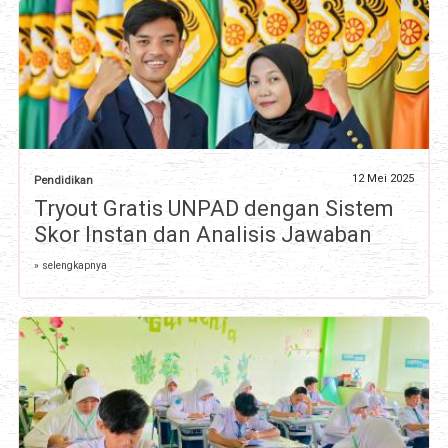
12 Mei 2025
Pendidikan
Tryout Gratis UNPAD dengan Sistem
Skor Instan dan Analisis Jawaban
» selengkapnya