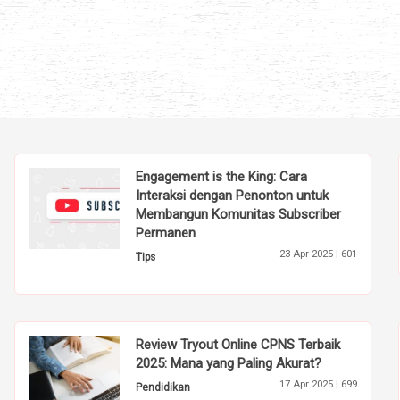
Engagement is the King: Cara
Interaksi dengan Penonton untuk
Membangun Komunitas Subscriber
Permanen
23 Apr 2025 |
601
Tips
Review Tryout Online CPNS Terbaik
2025: Mana yang Paling Akurat?
17 Apr 2025 |
699
Pendidikan