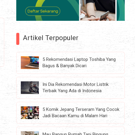
Artikel Terpopuler
5 Rekomendasi Laptop Toshiba Yang
Bagus & Banyak Dicari
Ini Dia Rekomendasi Motor Listrik
Terbaik Yang Ada di Indonesia
5 Komik Jepang Terseram Yang Cocok
Jadi Bacaan Kamu di Malam Hari
Mau Bangun Rumah Tapi Bingung