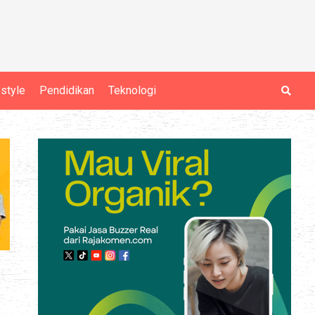
estyle
Pendidikan
Teknologi