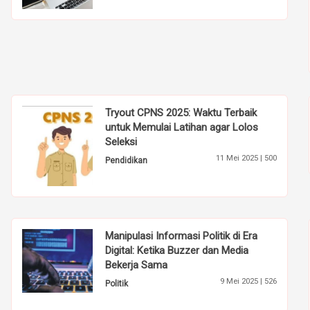
Tryout CPNS 2025: Waktu Terbaik
untuk Memulai Latihan agar Lolos
Seleksi
11 Mei 2025 |
500
Pendidikan
Manipulasi Informasi Politik di Era
Digital: Ketika Buzzer dan Media
Bekerja Sama
9 Mei 2025 |
526
Politik