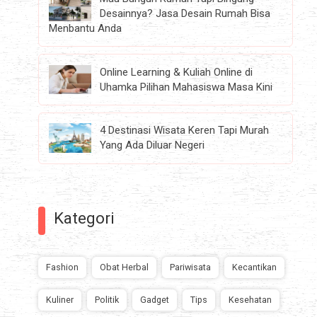
Desainnya? Jasa Desain Rumah Bisa
Menbantu Anda
Online Learning & Kuliah Online di
Uhamka Pilihan Mahasiswa Masa Kini
4 Destinasi Wisata Keren Tapi Murah
Yang Ada Diluar Negeri
Kategori
Fashion
Obat Herbal
Pariwisata
Kecantikan
Kuliner
Politik
Gadget
Tips
Kesehatan