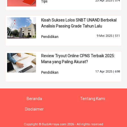
23 Apr 2025 |
574
Tips
Kisah Sukses Lolos SNBT UNAND Berbekal
Analisis Passing Grade Tahun Lalu
9 Mei 2025 |
511
Pendidikan
Review Tryout Online CPNS Terbaik 2025:
Mana yang Paling Akurat?
17 Apr 2025 |
698
Pendidikan
Beranda
Tentang Kami
Disclaimer
Copyright © BudiArnaya.com 2026 - All rights reserved