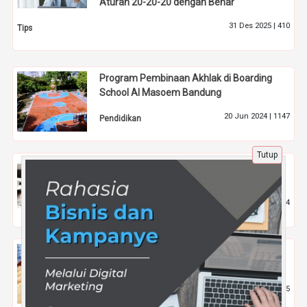
Aturan 20-20-20 dengan Benar
31 Des 2025 |
410
Tips
Program Pembinaan Akhlak di Boarding
School Al Masoem Bandung
20 Jun 2024 |
1147
Pendidikan
Tutup
Jasa Survey Online Terpercaya untuk Riset
Pasar: Cocokkah untuk UMKM?
26 Apr 2025 |
534
Tips
Masala Dosa: Menyelami Kelezatan Kuliner
Klasik India
27 Jul 2024 |
835
Kuliner